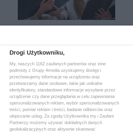
REKLAMA
Drogi Użytkowniku,
My, naszych 1162 zaufanych partnerów oraz inne
podmioty z Grupy 4media uzyskujemy dostęp i
przechowujemy informacje na urządzeniu oraz
przetwarzamy dane osobowe, takie jak unikalne
identyfikatory, standardowe informacje wysyłane przez
urządzenie czy dane przeglądania w celu zapewniania
spersonalizowanych reklam, wybór spersonalizowanych
Wydawcą
rzeszow-info.pl
jest:
treści, pomiar reklam i treści, badanie odbiorców oraz
FUNDACJA MEDIÓW NIEZALEŻNYCH LIBERTAS
ul. Kopernika 10, 35-002 Rzeszów
ulepszanie usług. Za zgodą Użytkownika my i Zaufani
Partnerzy możemy używać dokładnych danych
geolokalizacyjnych oraz aktywnie skanować
e-mail:
redakcja@rzeszow-info.pl