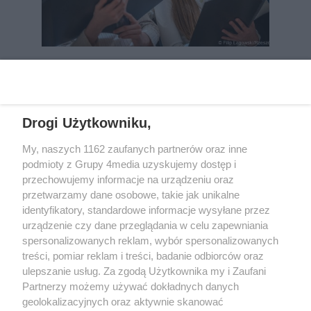
REKLAMA
Drogi Użytkowniku,
My, naszych 1162 zaufanych partnerów oraz inne
podmioty z Grupy 4media uzyskujemy dostęp i
przechowujemy informacje na urządzeniu oraz
przetwarzamy dane osobowe, takie jak unikalne
identyfikatory, standardowe informacje wysyłane przez
urządzenie czy dane przeglądania w celu zapewniania
spersonalizowanych reklam, wybór spersonalizowanych
Wydawcą
rzeszow-info.pl
jest:
treści, pomiar reklam i treści, badanie odbiorców oraz
FUNDACJA MEDIÓW NIEZALEŻNYCH LIBERTAS
ul. Kopernika 10, 35-002 Rzeszów
ulepszanie usług. Za zgodą Użytkownika my i Zaufani
Partnerzy możemy używać dokładnych danych
geolokalizacyjnych oraz aktywnie skanować
e-mail:
redakcja@rzeszow-info.pl