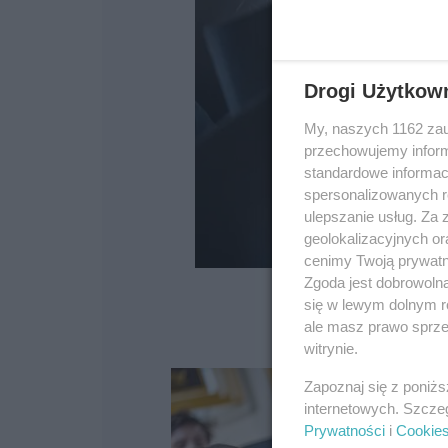
Drogi Użytkow
My, naszych 1162 zau
przechowujemy informa
standardowe informac
spersonalizowanych re
ulepszanie usług. Za
geolokalizacyjnych or
cenimy Twoją prywatno
Zgoda jest dobrowoln
się w lewym dolnym r
ale masz prawo sprzec
witrynie.
Zapoznaj się z poniż
internetowych. Szcze
Prywatności
i
Cookie