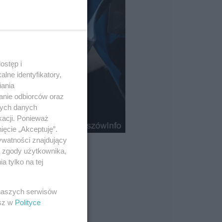
ostęp i
lne identyfikatory,
iania
anie odbiorców oraz
nych danych
kacji. Ponieważ
ięcie „Akceptuję”.
ywatności znajdujący
ą zgody użytkownika,
 tylko na tej
 naszych serwisów
esz w
Polityce