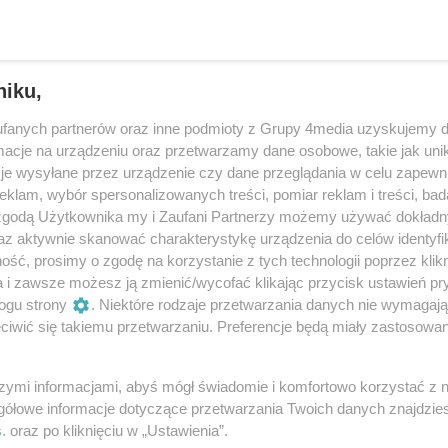
niku,
fanych partnerów oraz inne podmioty z Grupy 4media uzyskujemy d
cje na urządzeniu oraz przetwarzamy dane osobowe, takie jak unika
je wysyłane przez urządzenie czy dane przeglądania w celu zapewn
klam, wybór spersonalizowanych treści, pomiar reklam i treści, bad
 zgodą Użytkownika my i Zaufani Partnerzy możemy używać dokład
az aktywnie skanować charakterystykę urządzenia do celów identyfi
ść, prosimy o zgodę na korzystanie z tych technologii poprzez klikn
a i zawsze możesz ją zmienić/wycofać klikając przycisk ustawień pr
1
/ 65
ogu strony
. Niektóre rodzaje przetwarzania danych nie wymagaj
iwić się takiemu przetwarzaniu. Preferencje będą miały zastosowania
szymi informacjami, abyś mógł świadomie i komfortowo korzystać z
gółowe informacje dotyczące przetwarzania Twoich danych znajdzi
s
. oraz po kliknięciu w „Ustawienia”.