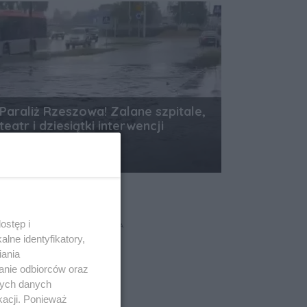
Paraliż Rzeszowa! Zalane szpitale,
teatr i dziesiątki interwencji
strażaków
Data dodania artykułu:
07.08.2026 13:18
ostęp i
REKLAMA
lne identyfikatory,
iania
anie odbiorców oraz
nych danych
kacji. Ponieważ