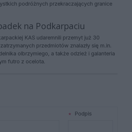
stkich podróżnych przekraczających granice
ypadek na Podkarpaciu
arpackiej KAS udaremnili przemyt już 30
atrzymanych przedmiotów znalazły się m.in.
elnika olbrzymiego, a także odzież i galanteria
ym futro z ocelota.
Podpis