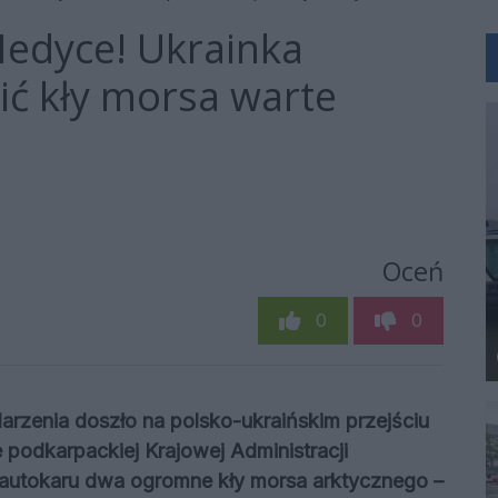
Medyce! Ukrainka
ć kły morsa warte
Oceń
0
0
arzenia doszło na polsko-ukraińskim przejściu
podkarpackiej Krajowej Administracji
 autokaru dwa ogromne kły morsa arktycznego –