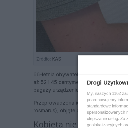
Źródło:
KAS
66-letnia obywatelka Ukrainy próbował
aż 52 i 45 centymetrów. Nietypowe pr
Drogi Użytkow
bagaży urządzeniem RTG.
My, naszych 1162 zau
przechowujemy informa
Przeprowadzona identyfikacja potwierd
standardowe informac
rosmarus), objęte ochroną na mocy Ko
spersonalizowanych re
ulepszanie usług. Za
Kobieta nie zgłosiła to
geolokalizacyjnych or