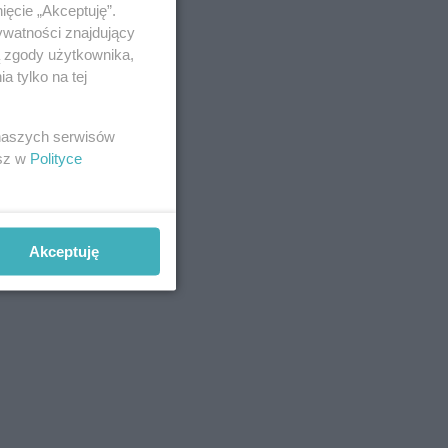
ięcie „Akceptuję”.
ywatności znajdujący
ą zgody użytkownika,
 tylko na tej
 naszych serwisów
esz w
Polityce
Akceptuję