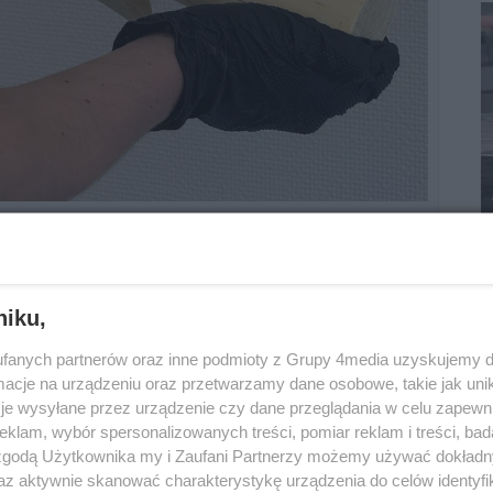
a wwieźć do Polski dwa kły morsa o długości
zedmioty wykryto podczas prześwietlania
niku,
fanych partnerów oraz inne podmioty z Grupy 4media uzyskujemy d
cje na urządzeniu oraz przetwarzamy dane osobowe, takie jak unika
ziła, że są to kły morsa arktycznego (Odobenus
je wysyłane przez urządzenie czy dane przeglądania w celu zapewn
nwencji Waszyngtońskiej CITES.
klam, wybór spersonalizowanych treści, pomiar reklam i treści, bad
 zgodą Użytkownika my i Zaufani Partnerzy możemy używać dokład
waru. Grożą poważne
az aktywnie skanować charakterystykę urządzenia do celów identyfi