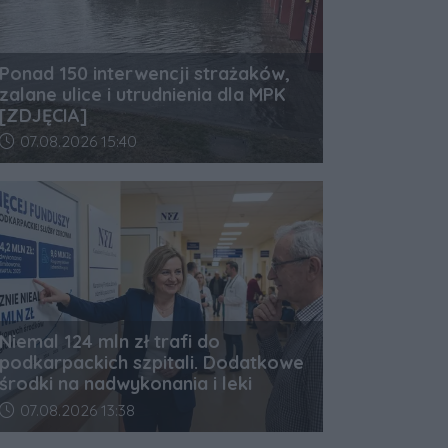
Ponad 150 interwencji strażaków,
zalane ulice i utrudnienia dla MPK
[ZDJĘCIA]
Data dodania artykułu:
07.08.2026 15:40
Niemal 124 mln zł trafi do
podkarpackich szpitali. Dodatkowe
środki na nadwykonania i leki
Data dodania artykułu:
07.08.2026 13:38