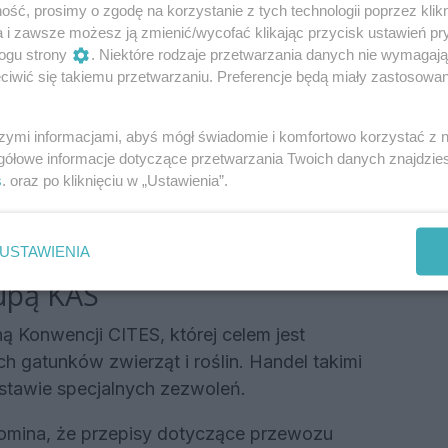
ść, prosimy o zgodę na korzystanie z tych technologii poprzez klikn
a i zawsze możesz ją zmienić/wycofać klikając przycisk ustawień pr
ogu strony
. Niektóre rodzaje przetwarzania danych nie wymagaj
oli i nie posiadała wymaganych zezwoleń na
iwić się takiemu przetwarzaniu. Preferencje będą miały zastosowania
tunków ani wykonanych z nich wyrobów.
j zatrzymali kły do dalszego postępowania.
szymi informacjami, abyś mógł świadomie i komfortowo korzystać z
elno-Skarbowy w Przemyślu.
gółowe informacje dotyczące przetwarzania Twoich danych znajdzi
s
. oraz po kliknięciu w „Ustawienia”.
 ochroną grozi kara od 3 miesięcy do nawet 5
USTAWIENIA
Reklama
upą KAS
ą Konwencji CITES, której celem jest
h gatunków zwierząt i roślin. Handel takimi
stawie specjalnych zezwoleń.
omina, że przepisy dotyczące przewozu