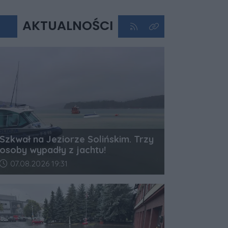
AKTUALNOŚCI
Kliknij aby przejść do kan
Kliknij aby zobaczyć 
Szkwał na Jeziorze Solińskim. Trzy
osoby wypadły z jachtu!
Data dodania artykułu:
07.08.2026 19:31