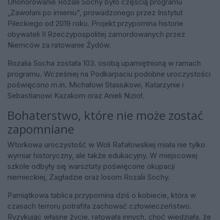
Uhonorowanie Rozalii Sochy było częścią programu
„Zawołani po imieniu”, prowadzonego przez Instytut
Pileckiego od 2019 roku. Projekt przypomina historie
obywateli II Rzeczypospolitej zamordowanych przez
Niemców za ratowanie Żydów.
Rozalia Socha została 103. osobą upamiętnioną w ramach
programu. Wcześniej na Podkarpaciu podobne uroczystości
poświęcono m.in. Michałowi Stasiukowi, Katarzynie i
Sebastianowi Kazakom oraz Anieli Nizioł.
Bohaterstwo, które nie może zostać
zapomniane
Wtorkowa uroczystość w Woli Rafałowskiej miała nie tylko
wymiar historyczny, ale także edukacyjny. W miejscowej
szkole odbyły się warsztaty poświęcone okupacji
niemieckiej, Zagładzie oraz losom Rozalii Sochy.
Pamiątkowa tablica przypomina dziś o kobiecie, która w
czasach terroru potrafiła zachować człowieczeństwo.
Ryzykując własne życie, ratowała innych, choć wiedziała, że