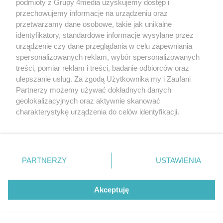
podmioty z Grupy 4media uzyskujemy dostęp i
przechowujemy informacje na urządzeniu oraz
przetwarzamy dane osobowe, takie jak unikalne
identyfikatory, standardowe informacje wysyłane przez
urządzenie czy dane przeglądania w celu zapewniania
spersonalizowanych reklam, wybór spersonalizowanych
Wydawcą
rzeszow-info.pl
jest:
treści, pomiar reklam i treści, badanie odbiorców oraz
FUNDACJA MEDIÓW NIEZALEŻNYCH LIBERTAS
ul. Kopernika 10, 35-002 Rzeszów
ulepszanie usług. Za zgodą Użytkownika my i Zaufani
Partnerzy możemy używać dokładnych danych
geolokalizacyjnych oraz aktywnie skanować
e-mail:
redakcja@rzeszow-info.pl
charakterystykę urządzenia do celów identyfikacji.
Ponieważ cenimy Twoją prywatność, prosimy o zgodę na
korzystanie z tych technologii poprzez kliknięcie
„Akceptuję”. Zgoda jest dobrowolna i zawsze możesz ją
Redakcja
Kontakt
Regulamin
Zasady dodawania i publikacji komentarzy
Patronaty
zmienić/wycofać klikając przycisk ustawień prywatności
PARTNERZY
USTAWIENIA
Polityka Prywatności
znajdujący się w lewym dolnym rogu strony
. Niektóre
rodzaje przetwarzania danych nie wymagają zgody
użytkownika, ale masz prawo sprzeciwić się takiemu
Akceptuję
przetwarzaniu. Preferencje będą miały zastosowania tylko
na tej witrynie.
CMS portalu
przygotowany przez