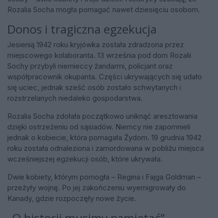
Rozalia Socha mogła pomagać nawet dziesięciu osobom.
Donos i tragiczna egzekucja
Jesienią 1942 roku kryjówka została zdradzona przez
miejscowego kolaboranta. 13 września pod dom Rozalii
Sochy przybyli niemieccy żandarmi, policjant oraz
współpracownik okupanta. Części ukrywających się udało
się uciec, jednak sześć osób zostało schwytanych i
rozstrzelanych niedaleko gospodarstwa.
Rozalia Socha zdołała początkowo uniknąć aresztowania
dzięki ostrzeżeniu od sąsiadów. Niemcy nie zapomnieli
jednak o kobiecie, która pomagała Żydom. 19 grudnia 1942
roku została odnaleziona i zamordowana w pobliżu miejsca
wcześniejszej egzekucji osób, które ukrywała.
Dwie kobiety, którym pomogła – Regina i Fajga Goldman –
przeżyły wojnę. Po jej zakończeniu wyemigrowały do
Kanady, gdzie rozpoczęły nowe życie.
„O historii musimy pamiętać”