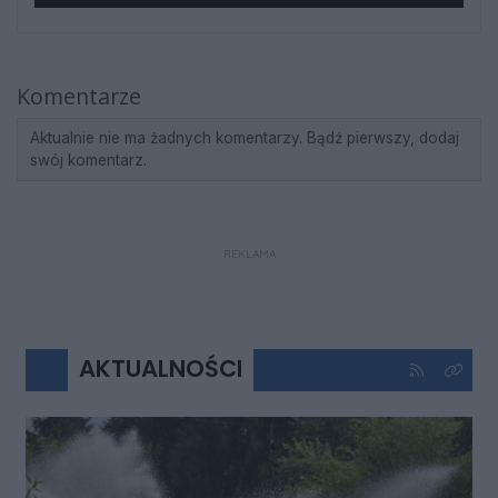
Komentarze
Aktualnie nie ma żadnych komentarzy. Bądź pierwszy, dodaj
swój komentarz.
REKLAMA
AKTUALNOŚCI
Kliknij aby 
Kliknij