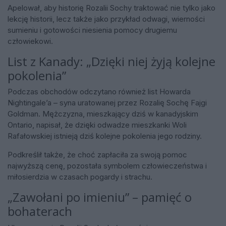
Apelował, aby historię Rozalii Sochy traktować nie tylko jako
lekcję historii, lecz także jako przykład odwagi, wierności
sumieniu i gotowości niesienia pomocy drugiemu
człowiekowi.
List z Kanady: „Dzięki niej żyją kolejne
pokolenia”
Podczas obchodów odczytano również list Howarda
Nightingale’a – syna uratowanej przez Rozalię Sochę Fajgi
Goldman. Mężczyzna, mieszkający dziś w kanadyjskim
Ontario, napisał, że dzięki odwadze mieszkanki Woli
Rafałowskiej istnieją dziś kolejne pokolenia jego rodziny.
Podkreślił także, że choć zapłaciła za swoją pomoc
najwyższą cenę, pozostała symbolem człowieczeństwa i
miłosierdzia w czasach pogardy i strachu.
„Zawołani po imieniu” – pamięć o
bohaterach