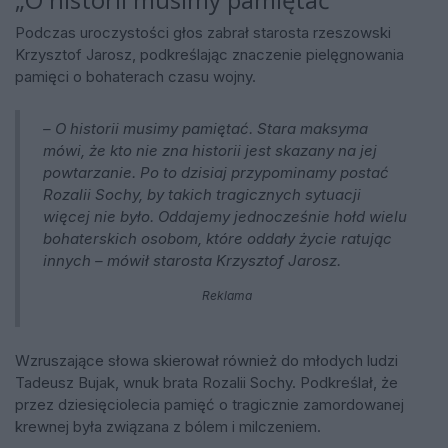
Podczas uroczystości głos zabrał starosta rzeszowski
Krzysztof Jarosz, podkreślając znaczenie pielęgnowania
pamięci o bohaterach czasu wojny.
– O historii musimy pamiętać. Stara maksyma
mówi, że kto nie zna historii jest skazany na jej
powtarzanie. Po to dzisiaj przypominamy postać
Rozalii Sochy, by takich tragicznych sytuacji
więcej nie było. Oddajemy jednocześnie hołd wielu
bohaterskich osobom, które oddały życie ratując
innych – mówił starosta Krzysztof Jarosz.
Reklama
Wzruszające słowa skierował również do młodych ludzi
Tadeusz Bujak, wnuk brata Rozalii Sochy. Podkreślał, że
przez dziesięciolecia pamięć o tragicznie zamordowanej
krewnej była związana z bólem i milczeniem.