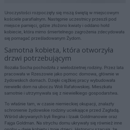
Uroczystości rozpoczęły się mszą świętą w miejscowym
kościele parafialnym. Następnie uczestnicy przeszli pod
miejsce pamięci, gdzie złożono kwiaty i oddano hołd
kobiecie, która mimo śmiertelnego zagrożenia zdecydowała
się pomagać prześladowanym Żydom.
Samotna kobieta, która otworzyła
drzwi potrzebującym
Rozalia Socha pochodziła z wielodzietnej rodziny. Przez lata
pracowała w Rzeszowie jako pomoc domowa, głównie w
żydowskich domach. Dzięki ciężkiej pracy wybudowała
niewielki dom na uboczu Woli Rafałowskiej. Mieszkała
samotnie i utrzymywała się z niewielkiego gospodarstwa.
To właśnie tam, w czasie niemieckiej okupacji, znalazły
schronienie żydowskie rodziny uciekające przed Zagładą.
Wśród ukrywanych byli Regina i Izaak Goldmanowie oraz
Fajga Goldman. Na strychu domu ukrywały się również inne
osoby – dwie kobiety i troje dzieci. Historycy szacują, że