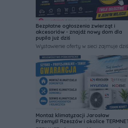
Bezpłatne ogłoszenia zwierząt i
akcesoriów - znajdź nowy dom dla
pupila już dziś
Wystawienie oferty w sieci zajmuje dziś
dosłownie kilka minut. Kategorie są
czytelnie podzielone, dzięki czemu
osoby szukające zwierząt i akcesoriów
trafiają prosto do Twojej oferty. Zoba
sam: portal darmowych ogłoszeń -
https://ogloszenia.dodajemyogloszenia
pl/. Serwis jest otwarty zarówno dla
osób prywatnych, jak i dla małych firm
Montaż klimatyzacji Jarosław
Przemyśl Rzeszów i okolice TERMNE