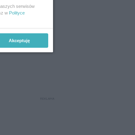
 naszych serwisów
esz w
Polityce
Akceptuję
REKLAMA