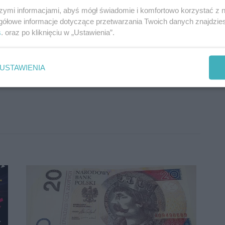
szymi informacjami, abyś mógł świadomie i komfortowo korzystać z
gółowe informacje dotyczące przetwarzania Twoich danych znajdzi
s
. oraz po kliknięciu w „Ustawienia”.
enia:
274
USTAWIENIA