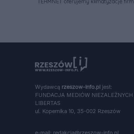
TERMNET oferujemy klimatyzacje firmy
Sinclrair Rotenso Hyundai Kobe Szybko
- Profesjonalnie - Tanio! Gwarancja
Montaż klimatyzacji domowych Serwi
klimatyzacji domowej Serwis
klimatyzacji samochodowych i
rolniczych Ocena Google 5.0 (68 opinii)
firma Adrian Bulik - TERMNET
Obsługujemy: - Jarosław - Przemysl -
Rzeszów i okolice województwo
podkarpackie Zadzwoń teraz: 668 374
Wydawcą
rzeszow-info.pl
jest:
559 Bezpłatna wycena i dojazd do
FUNDACJA MEDIÓW NIEZALEŻNYCH
klienta - Termin nawet w kilka dni!
LIBERTAS
ul. Kopernika 10, 35-002 Rzeszów
e-mail:
redakcja@rzeszow-info.pl