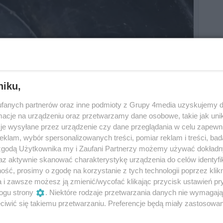
ancja
niku,
fanych partnerów oraz inne podmioty z Grupy 4media uzyskujemy d
cje na urządzeniu oraz przetwarzamy dane osobowe, takie jak unika
on, bezpłatne zakwaterowanie, zwrot kosztów
je wysyłane przez urządzenie czy dane przeglądania w celu zapewn
klam, wybór spersonalizowanych treści, pomiar reklam i treści, bad
 zgodą Użytkownika my i Zaufani Partnerzy możemy używać dokład
az aktywnie skanować charakterystykę urządzenia do celów identyfi
 136 687
ść, prosimy o zgodę na korzystanie z tych technologii poprzez klikn
a i zawsze możesz ją zmienić/wycofać klikając przycisk ustawień pr
ogu strony
. Niektóre rodzaje przetwarzania danych nie wymagaj
iwić się takiemu przetwarzaniu. Preferencje będą miały zastosowania