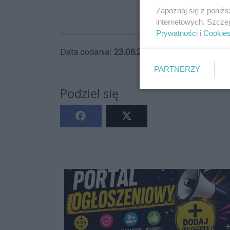
Zapoznaj się z poniż
internetowych. Szcze
Prywatności
i
Cookie
Data dodania:
23.06.2026 08:15
ID ogłosz
PARTNERZY
Podziel się