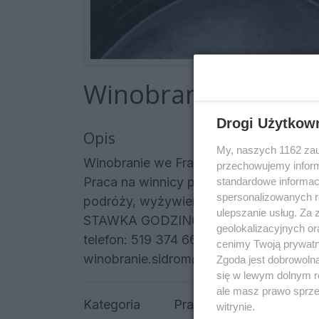
Winobranie 2026 Fr
Drogi Użytkow
Opis
My, naszych 1162 zau
Winobranie we Francji 2026
przechowujemy informa
Praca na winnicy przy zbiorach winogr
standardowe informac
spersonalizowanych re
podróży, wyżywienie.
ulepszanie usług. Za
STAWKA GODZINOWA.
geolokalizacyjnych or
telefon: 519 374 668, 512 172 225, 882
cenimy Twoją prywatno
winobranie.sidrom@gmail.com
Zgoda jest dobrowoln
się w lewym dolnym r
ale masz prawo sprzec
Kategoria
Praca
Za granicą
witrynie.