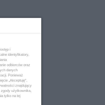
ostęp i
lne identyfikatory,
iania
anie odbiorców oraz
nych danych
kacji. Ponieważ
ięcie „Akceptuję”.
ywatności znajdujący
ą zgody użytkownika,
 tylko na tej