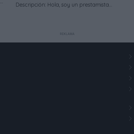
Descripción: Hola, soy un prestamista
privado que ofrece préstamos en
efectivo a todo el mundo. Las
s
condiciones del préstamo son claras y
REKLAMA
fáciles de entender. La oferta es segura
y confiable. Los fondos se transfieren
inmediatamente después de la
aprobación de la solicitud. Para más
información, por favor contacte a:
jerzyboszczar20@gmail.com
Préstamo
rápido y gratuito en línea