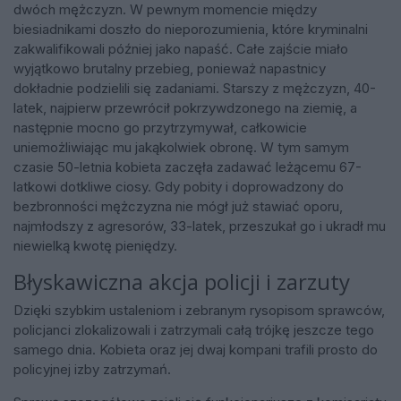
dwóch mężczyzn. W pewnym momencie między
biesiadnikami doszło do nieporozumienia, które kryminalni
zakwalifikowali później jako napaść. Całe zajście miało
wyjątkowo brutalny przebieg, ponieważ napastnicy
dokładnie podzielili się zadaniami. Starszy z mężczyzn, 40-
latek, najpierw przewrócił pokrzywdzonego na ziemię, a
następnie mocno go przytrzymywał, całkowicie
uniemożliwiając mu jakąkolwiek obronę. W tym samym
czasie 50-letnia kobieta zaczęła zadawać leżącemu 67-
latkowi dotkliwe ciosy. Gdy pobity i doprowadzony do
bezbronności mężczyzna nie mógł już stawiać oporu,
najmłodszy z agresorów, 33-latek, przeszukał go i ukradł mu
niewielką kwotę pieniędzy.
Błyskawiczna akcja policji i zarzuty
Dzięki szybkim ustaleniom i zebranym rysopisom sprawców,
policjanci zlokalizowali i zatrzymali całą trójkę jeszcze tego
samego dnia. Kobieta oraz jej dwaj kompani trafili prosto do
policyjnej izby zatrzymań.