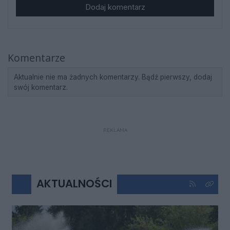
Dodaj komentarz
Komentarze
Aktualnie nie ma żadnych komentarzy. Bądź pierwszy, dodaj
swój komentarz.
REKLAMA
AKTUALNOŚCI
Kliknij aby 
Kliknij