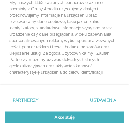
My, naszych 1162 zaufanych partnerów oraz inne
podmioty z Grupy 4media uzyskujemy dostęp i
przechowujemy informacje na urządzeniu oraz
przetwarzamy dane osobowe, takie jak unikalne
identyfikatory, standardowe informacje wysyłane przez
urządzenie czy dane przeglądania w celu zapewniania
spersonalizowanych reklam, wybór spersonalizowanych
Wydawcą
rzeszow-info.pl
jest:
treści, pomiar reklam i treści, badanie odbiorców oraz
FUNDACJA MEDIÓW NIEZALEŻNYCH LIBERTAS
ul. Kopernika 10, 35-002 Rzeszów
ulepszanie usług. Za zgodą Użytkownika my i Zaufani
Partnerzy możemy używać dokładnych danych
geolokalizacyjnych oraz aktywnie skanować
e-mail:
redakcja@rzeszow-info.pl
charakterystykę urządzenia do celów identyfikacji.
Ponieważ cenimy Twoją prywatność, prosimy o zgodę na
korzystanie z tych technologii poprzez kliknięcie
„Akceptuję”. Zgoda jest dobrowolna i zawsze możesz ją
Redakcja
Kontakt
Regulamin
Zasady dodawania i publikacji komentarzy
Patronaty
zmienić/wycofać klikając przycisk ustawień prywatności
PARTNERZY
USTAWIENIA
Polityka Prywatności
znajdujący się w lewym dolnym rogu strony
. Niektóre
rodzaje przetwarzania danych nie wymagają zgody
użytkownika, ale masz prawo sprzeciwić się takiemu
Akceptuję
przetwarzaniu. Preferencje będą miały zastosowania tylko
na tej witrynie.