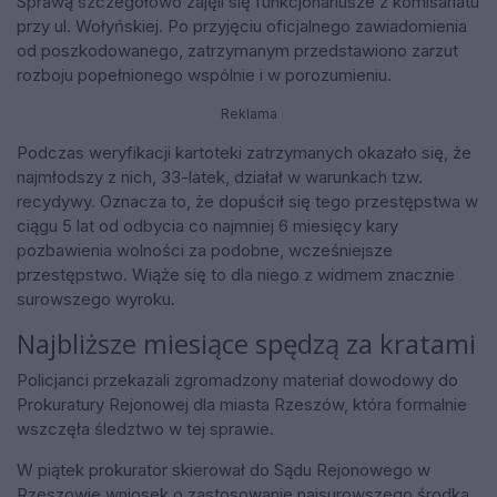
Sprawą szczegółowo zajęli się funkcjonariusze z komisariatu
przy ul. Wołyńskiej. Po przyjęciu oficjalnego zawiadomienia
od poszkodowanego, zatrzymanym przedstawiono zarzut
rozboju popełnionego wspólnie i w porozumieniu.
Reklama
Podczas weryfikacji kartoteki zatrzymanych okazało się, że
najmłodszy z nich, 33-latek, działał w warunkach tzw.
recydywy. Oznacza to, że dopuścił się tego przestępstwa w
ciągu 5 lat od odbycia co najmniej 6 miesięcy kary
pozbawienia wolności za podobne, wcześniejsze
przestępstwo. Wiąże się to dla niego z widmem znacznie
surowszego wyroku.
Najbliższe miesiące spędzą za kratami
Policjanci przekazali zgromadzony materiał dowodowy do
Prokuratury Rejonowej dla miasta Rzeszów, która formalnie
wszczęła śledztwo w tej sprawie.
W piątek prokurator skierował do Sądu Rejonowego w
Rzeszowie wniosek o zastosowanie najsurowszego środka