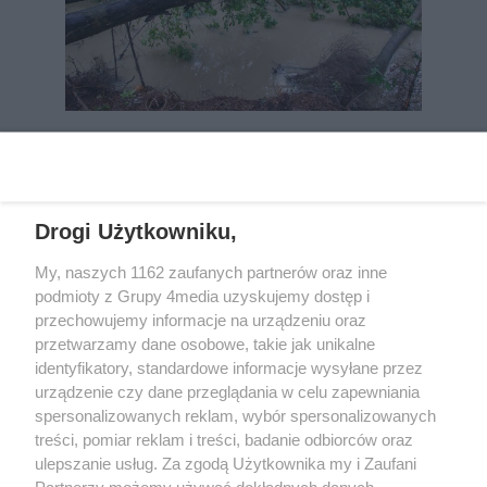
REKLAMA
Drogi Użytkowniku,
My, naszych 1162 zaufanych partnerów oraz inne
podmioty z Grupy 4media uzyskujemy dostęp i
przechowujemy informacje na urządzeniu oraz
przetwarzamy dane osobowe, takie jak unikalne
identyfikatory, standardowe informacje wysyłane przez
urządzenie czy dane przeglądania w celu zapewniania
spersonalizowanych reklam, wybór spersonalizowanych
Wydawcą
rzeszow-info.pl
jest:
treści, pomiar reklam i treści, badanie odbiorców oraz
FUNDACJA MEDIÓW NIEZALEŻNYCH LIBERTAS
ul. Kopernika 10, 35-002 Rzeszów
ulepszanie usług. Za zgodą Użytkownika my i Zaufani
Partnerzy możemy używać dokładnych danych