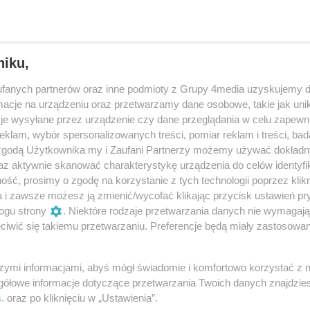
niku,
fanych partnerów oraz inne podmioty z Grupy 4media uzyskujemy d
cje na urządzeniu oraz przetwarzamy dane osobowe, takie jak unika
je wysyłane przez urządzenie czy dane przeglądania w celu zapewn
klam, wybór spersonalizowanych treści, pomiar reklam i treści, bad
 zgodą Użytkownika my i Zaufani Partnerzy możemy używać dokład
az aktywnie skanować charakterystykę urządzenia do celów identyfi
ść, prosimy o zgodę na korzystanie z tych technologii poprzez klikn
a i zawsze możesz ją zmienić/wycofać klikając przycisk ustawień pr
7
/ 42
ogu strony
. Niektóre rodzaje przetwarzania danych nie wymagaj
iwić się takiemu przetwarzaniu. Preferencje będą miały zastosowania
szymi informacjami, abyś mógł świadomie i komfortowo korzystać z
gółowe informacje dotyczące przetwarzania Twoich danych znajdzi
s
. oraz po kliknięciu w „Ustawienia”.