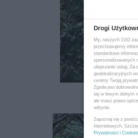
Drogi Użytkow
My, naszych 1162 zau
przechowujemy informa
standardowe informac
spersonalizowanych re
ulepszanie usług. Za
geolokalizacyjnych or
cenimy Twoją prywatno
Zgoda jest dobrowoln
się w lewym dolnym r
ale masz prawo sprzec
witrynie.
Zapoznaj się z poniż
internetowych. Szcze
Prywatności
i
Cookie