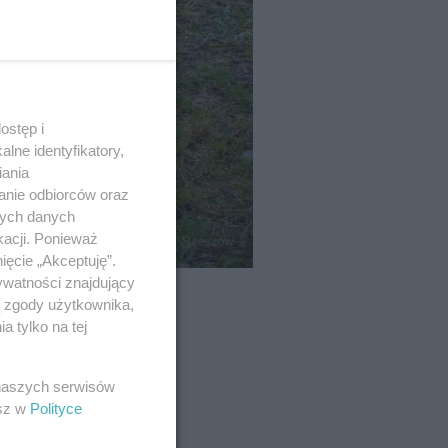
ostęp i
lne identyfikatory,
iania
anie odbiorców oraz
nych danych
kacji. Ponieważ
ięcie „Akceptuję”.
ywatności znajdujący
ą zgody użytkownika,
 tylko na tej
 naszych serwisów
esz w
Polityce