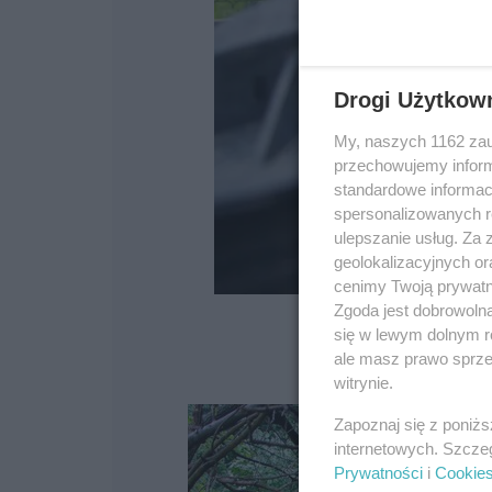
Drogi Użytkow
My, naszych 1162 zau
przechowujemy informa
standardowe informac
spersonalizowanych re
ulepszanie usług. Za
geolokalizacyjnych or
cenimy Twoją prywatno
Zgoda jest dobrowoln
się w lewym dolnym r
ale masz prawo sprzec
witrynie.
Zapoznaj się z poniż
internetowych. Szcze
Prywatności
i
Cookie