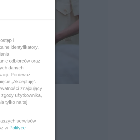
ostęp i
lne identyfikatory,
iania
anie odbiorców oraz
nych danych
kacji. Ponieważ
ięcie „Akceptuję”.
ywatności znajdujący
ą zgody użytkownika,
 tylko na tej
 naszych serwisów
esz w
Polityce