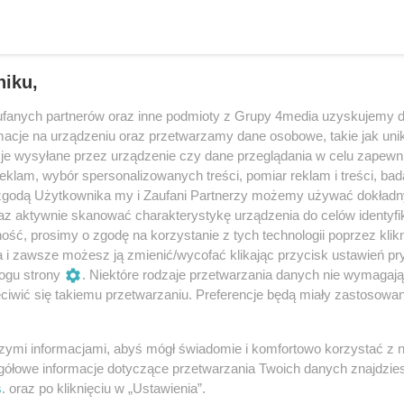
niku,
fanych partnerów oraz inne podmioty z Grupy 4media uzyskujemy d
cje na urządzeniu oraz przetwarzamy dane osobowe, takie jak unika
je wysyłane przez urządzenie czy dane przeglądania w celu zapewn
klam, wybór spersonalizowanych treści, pomiar reklam i treści, bad
 zgodą Użytkownika my i Zaufani Partnerzy możemy używać dokład
az aktywnie skanować charakterystykę urządzenia do celów identyfi
ść, prosimy o zgodę na korzystanie z tych technologii poprzez klikn
a i zawsze możesz ją zmienić/wycofać klikając przycisk ustawień pr
11
/ 42
ogu strony
. Niektóre rodzaje przetwarzania danych nie wymagaj
iwić się takiemu przetwarzaniu. Preferencje będą miały zastosowania
szymi informacjami, abyś mógł świadomie i komfortowo korzystać z
gółowe informacje dotyczące przetwarzania Twoich danych znajdzi
s
. oraz po kliknięciu w „Ustawienia”.