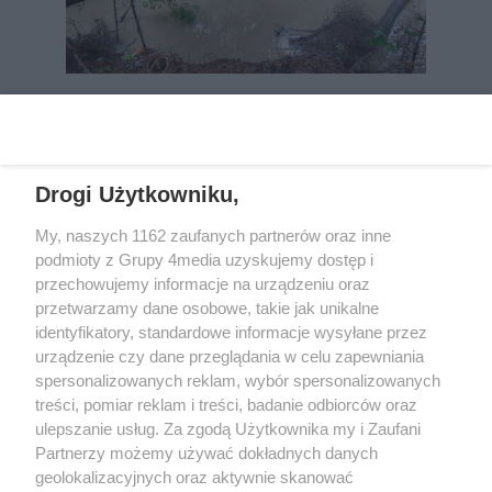
REKLAMA
Drogi Użytkowniku,
My, naszych 1162 zaufanych partnerów oraz inne
podmioty z Grupy 4media uzyskujemy dostęp i
przechowujemy informacje na urządzeniu oraz
przetwarzamy dane osobowe, takie jak unikalne
identyfikatory, standardowe informacje wysyłane przez
urządzenie czy dane przeglądania w celu zapewniania
spersonalizowanych reklam, wybór spersonalizowanych
Wydawcą
rzeszow-info.pl
jest:
treści, pomiar reklam i treści, badanie odbiorców oraz
FUNDACJA MEDIÓW NIEZALEŻNYCH LIBERTAS
ul. Kopernika 10, 35-002 Rzeszów
ulepszanie usług. Za zgodą Użytkownika my i Zaufani
Partnerzy możemy używać dokładnych danych
geolokalizacyjnych oraz aktywnie skanować
e-mail:
redakcja@rzeszow-info.pl