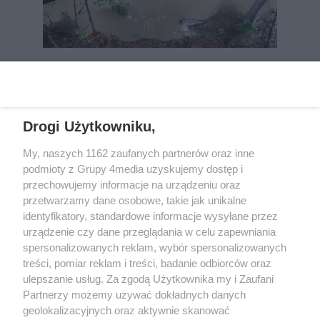
REKLAMA
Drogi Użytkowniku,
My, naszych 1162 zaufanych partnerów oraz inne
podmioty z Grupy 4media uzyskujemy dostęp i
przechowujemy informacje na urządzeniu oraz
przetwarzamy dane osobowe, takie jak unikalne
identyfikatory, standardowe informacje wysyłane przez
urządzenie czy dane przeglądania w celu zapewniania
spersonalizowanych reklam, wybór spersonalizowanych
Wydawcą
rzeszow-info.pl
jest:
treści, pomiar reklam i treści, badanie odbiorców oraz
FUNDACJA MEDIÓW NIEZALEŻNYCH LIBERTAS
ul. Kopernika 10, 35-002 Rzeszów
ulepszanie usług. Za zgodą Użytkownika my i Zaufani
Partnerzy możemy używać dokładnych danych
geolokalizacyjnych oraz aktywnie skanować
e-mail:
redakcja@rzeszow-info.pl