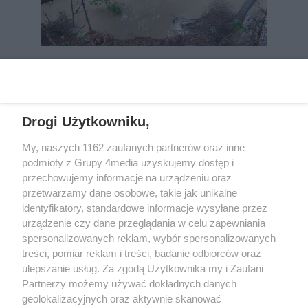
REKLAMA
Drogi Użytkowniku,
My, naszych 1162 zaufanych partnerów oraz inne
podmioty z Grupy 4media uzyskujemy dostęp i
przechowujemy informacje na urządzeniu oraz
przetwarzamy dane osobowe, takie jak unikalne
identyfikatory, standardowe informacje wysyłane przez
urządzenie czy dane przeglądania w celu zapewniania
spersonalizowanych reklam, wybór spersonalizowanych
Wydawcą
rzeszow-info.pl
jest:
treści, pomiar reklam i treści, badanie odbiorców oraz
FUNDACJA MEDIÓW NIEZALEŻNYCH LIBERTAS
ul. Kopernika 10, 35-002 Rzeszów
ulepszanie usług. Za zgodą Użytkownika my i Zaufani
Partnerzy możemy używać dokładnych danych
geolokalizacyjnych oraz aktywnie skanować
e-mail:
redakcja@rzeszow-info.pl