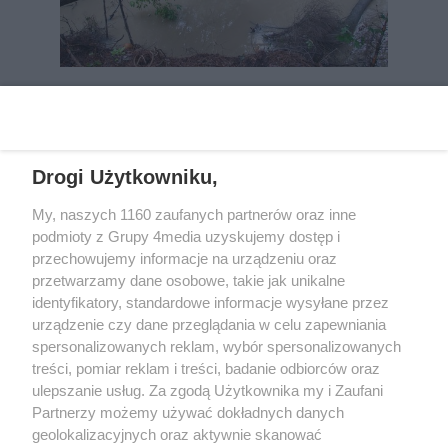
REKLAMA
Drogi Użytkowniku,
My, naszych 1160 zaufanych partnerów oraz inne
podmioty z Grupy 4media uzyskujemy dostęp i
przechowujemy informacje na urządzeniu oraz
przetwarzamy dane osobowe, takie jak unikalne
identyfikatory, standardowe informacje wysyłane przez
urządzenie czy dane przeglądania w celu zapewniania
spersonalizowanych reklam, wybór spersonalizowanych
Wydawcą
rzeszow-info.pl
jest:
treści, pomiar reklam i treści, badanie odbiorców oraz
FUNDACJA MEDIÓW NIEZALEŻNYCH LIBERTAS
ul. Kopernika 10, 35-002 Rzeszów
ulepszanie usług. Za zgodą Użytkownika my i Zaufani
Partnerzy możemy używać dokładnych danych
geolokalizacyjnych oraz aktywnie skanować
e-mail:
redakcja@rzeszow-info.pl