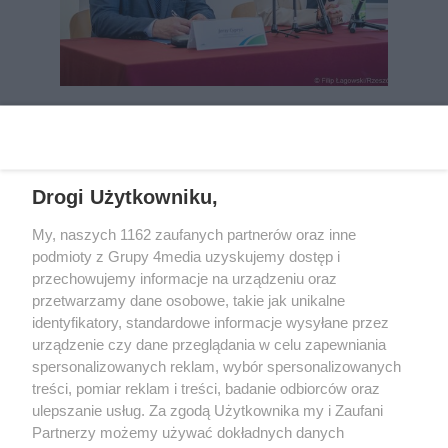
REKLAMA
Drogi Użytkowniku,
My, naszych 1162 zaufanych partnerów oraz inne
podmioty z Grupy 4media uzyskujemy dostęp i
przechowujemy informacje na urządzeniu oraz
przetwarzamy dane osobowe, takie jak unikalne
identyfikatory, standardowe informacje wysyłane przez
urządzenie czy dane przeglądania w celu zapewniania
spersonalizowanych reklam, wybór spersonalizowanych
Wydawcą
rzeszow-info.pl
jest:
treści, pomiar reklam i treści, badanie odbiorców oraz
FUNDACJA MEDIÓW NIEZALEŻNYCH LIBERTAS
ul. Kopernika 10, 35-002 Rzeszów
ulepszanie usług. Za zgodą Użytkownika my i Zaufani
Partnerzy możemy używać dokładnych danych