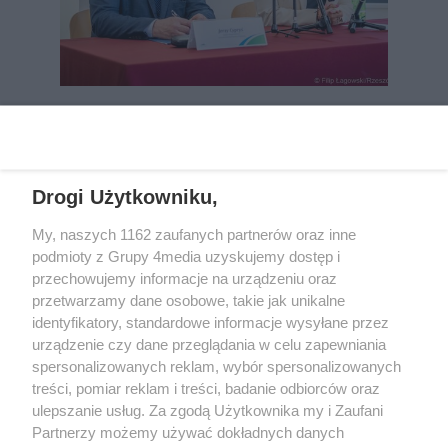
REKLAMA
Drogi Użytkowniku,
My, naszych 1162 zaufanych partnerów oraz inne
podmioty z Grupy 4media uzyskujemy dostęp i
przechowujemy informacje na urządzeniu oraz
przetwarzamy dane osobowe, takie jak unikalne
identyfikatory, standardowe informacje wysyłane przez
urządzenie czy dane przeglądania w celu zapewniania
spersonalizowanych reklam, wybór spersonalizowanych
Wydawcą
rzeszow-info.pl
jest:
treści, pomiar reklam i treści, badanie odbiorców oraz
FUNDACJA MEDIÓW NIEZALEŻNYCH LIBERTAS
ul. Kopernika 10, 35-002 Rzeszów
ulepszanie usług. Za zgodą Użytkownika my i Zaufani
Partnerzy możemy używać dokładnych danych