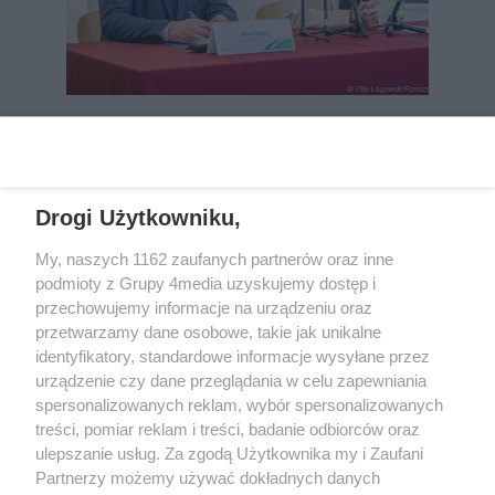
REKLAMA
Drogi Użytkowniku,
My, naszych 1162 zaufanych partnerów oraz inne
podmioty z Grupy 4media uzyskujemy dostęp i
przechowujemy informacje na urządzeniu oraz
przetwarzamy dane osobowe, takie jak unikalne
identyfikatory, standardowe informacje wysyłane przez
urządzenie czy dane przeglądania w celu zapewniania
spersonalizowanych reklam, wybór spersonalizowanych
Wydawcą
rzeszow-info.pl
jest:
treści, pomiar reklam i treści, badanie odbiorców oraz
FUNDACJA MEDIÓW NIEZALEŻNYCH LIBERTAS
ul. Kopernika 10, 35-002 Rzeszów
ulepszanie usług. Za zgodą Użytkownika my i Zaufani
Partnerzy możemy używać dokładnych danych