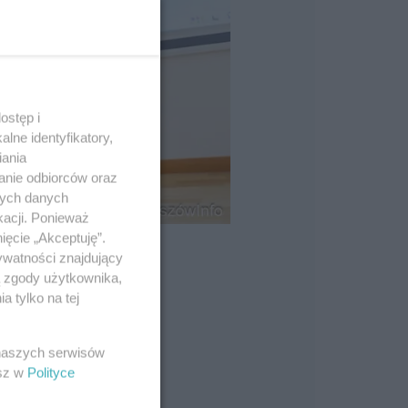
ostęp i
lne identyfikatory,
iania
anie odbiorców oraz
nych danych
kacji. Ponieważ
ięcie „Akceptuję”.
ywatności znajdujący
ą zgody użytkownika,
 tylko na tej
 naszych serwisów
esz w
Polityce