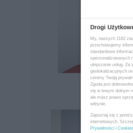
Drogi Użytkow
My, naszych 1162 zau
przechowujemy informa
standardowe informac
spersonalizowanych re
ulepszanie usług. Za
geolokalizacyjnych or
cenimy Twoją prywatno
Zgoda jest dobrowoln
się w lewym dolnym r
ale masz prawo sprzec
witrynie.
Zapoznaj się z poniż
internetowych. Szcze
Prywatności
i
Cookie