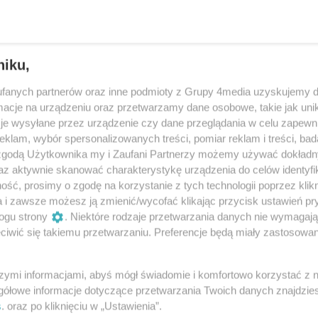
niku,
fanych partnerów oraz inne podmioty z Grupy 4media uzyskujemy d
cje na urządzeniu oraz przetwarzamy dane osobowe, takie jak unika
je wysyłane przez urządzenie czy dane przeglądania w celu zapewn
klam, wybór spersonalizowanych treści, pomiar reklam i treści, bad
 zgodą Użytkownika my i Zaufani Partnerzy możemy używać dokład
az aktywnie skanować charakterystykę urządzenia do celów identyfi
ść, prosimy o zgodę na korzystanie z tych technologii poprzez klikn
26
/ 28
a i zawsze możesz ją zmienić/wycofać klikając przycisk ustawień pr
ogu strony
. Niektóre rodzaje przetwarzania danych nie wymagaj
iwić się takiemu przetwarzaniu. Preferencje będą miały zastosowania
Autor: Filip Łagowski/Rzeszów Info
szymi informacjami, abyś mógł świadomie i komfortowo korzystać z
gółowe informacje dotyczące przetwarzania Twoich danych znajdzi
s
. oraz po kliknięciu w „Ustawienia”.