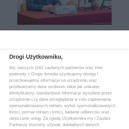
REKLAMA
Drogi Użytkowniku,
My, naszych 1162 zaufanych partnerów oraz inne
podmioty z Grupy 4media uzyskujemy dostęp i
przechowujemy informacje na urządzeniu oraz
przetwarzamy dane osobowe, takie jak unikalne
identyfikatory, standardowe informacje wysyłane przez
urządzenie czy dane przeglądania w celu zapewniania
spersonalizowanych reklam, wybór spersonalizowanych
Wydawcą
rzeszow-info.pl
jest:
treści, pomiar reklam i treści, badanie odbiorców oraz
FUNDACJA MEDIÓW NIEZALEŻNYCH LIBERTAS
ul. Kopernika 10, 35-002 Rzeszów
ulepszanie usług. Za zgodą Użytkownika my i Zaufani
Partnerzy możemy używać dokładnych danych