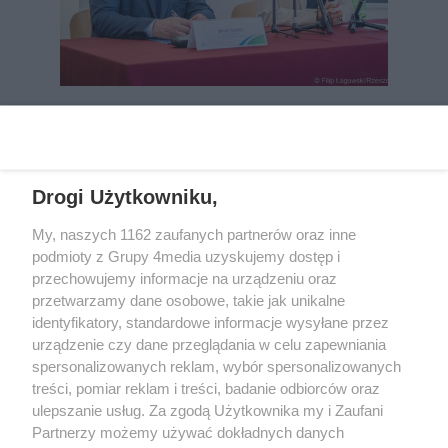
REKLAMA
Drogi Użytkowniku,
My, naszych 1162 zaufanych partnerów oraz inne
podmioty z Grupy 4media uzyskujemy dostęp i
przechowujemy informacje na urządzeniu oraz
przetwarzamy dane osobowe, takie jak unikalne
identyfikatory, standardowe informacje wysyłane przez
urządzenie czy dane przeglądania w celu zapewniania
spersonalizowanych reklam, wybór spersonalizowanych
Wydawcą
rzeszow-info.pl
jest:
treści, pomiar reklam i treści, badanie odbiorców oraz
FUNDACJA MEDIÓW NIEZALEŻNYCH LIBERTAS
ul. Kopernika 10, 35-002 Rzeszów
ulepszanie usług. Za zgodą Użytkownika my i Zaufani
Partnerzy możemy używać dokładnych danych