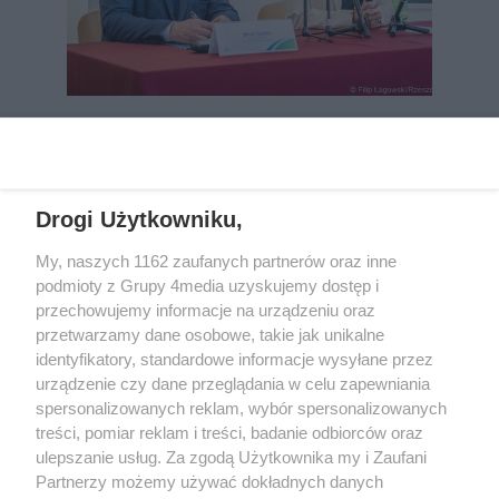
REKLAMA
Drogi Użytkowniku,
My, naszych 1162 zaufanych partnerów oraz inne
podmioty z Grupy 4media uzyskujemy dostęp i
przechowujemy informacje na urządzeniu oraz
przetwarzamy dane osobowe, takie jak unikalne
identyfikatory, standardowe informacje wysyłane przez
urządzenie czy dane przeglądania w celu zapewniania
spersonalizowanych reklam, wybór spersonalizowanych
Wydawcą
rzeszow-info.pl
jest:
treści, pomiar reklam i treści, badanie odbiorców oraz
FUNDACJA MEDIÓW NIEZALEŻNYCH LIBERTAS
ul. Kopernika 10, 35-002 Rzeszów
ulepszanie usług. Za zgodą Użytkownika my i Zaufani
Partnerzy możemy używać dokładnych danych