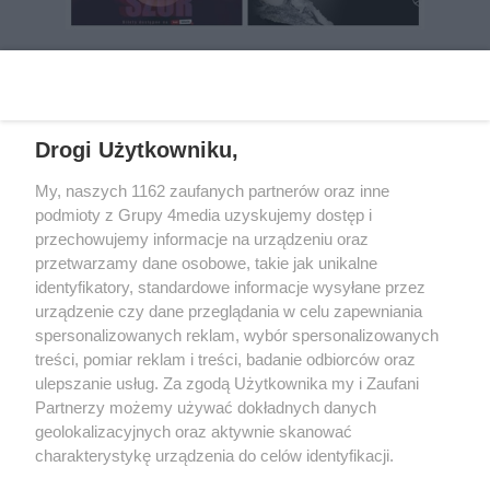
REKLAMA
Drogi Użytkowniku,
My, naszych 1162 zaufanych partnerów oraz inne
podmioty z Grupy 4media uzyskujemy dostęp i
przechowujemy informacje na urządzeniu oraz
przetwarzamy dane osobowe, takie jak unikalne
identyfikatory, standardowe informacje wysyłane przez
urządzenie czy dane przeglądania w celu zapewniania
spersonalizowanych reklam, wybór spersonalizowanych
Wydawcą
rzeszow-info.pl
jest:
treści, pomiar reklam i treści, badanie odbiorców oraz
FUNDACJA MEDIÓW NIEZALEŻNYCH LIBERTAS
ul. Kopernika 10, 35-002 Rzeszów
ulepszanie usług. Za zgodą Użytkownika my i Zaufani
Partnerzy możemy używać dokładnych danych
geolokalizacyjnych oraz aktywnie skanować
e-mail:
redakcja@rzeszow-info.pl
charakterystykę urządzenia do celów identyfikacji.
Ponieważ cenimy Twoją prywatność, prosimy o zgodę na