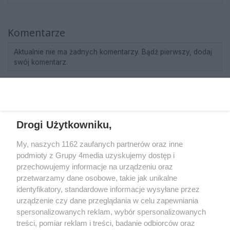
Komentarze
Aktualnie nie ma żadnych komentarzy. Bądź pierwszy, dodaj
swój komentarz.
REKLAMA
Drogi Użytkowniku,
My, naszych 1162 zaufanych partnerów oraz inne
podmioty z Grupy 4media uzyskujemy dostęp i
przechowujemy informacje na urządzeniu oraz
przetwarzamy dane osobowe, takie jak unikalne
identyfikatory, standardowe informacje wysyłane przez
urządzenie czy dane przeglądania w celu zapewniania
spersonalizowanych reklam, wybór spersonalizowanych
Wydawcą
rzeszow-info.pl
jest:
treści, pomiar reklam i treści, badanie odbiorców oraz
FUNDACJA MEDIÓW NIEZALEŻNYCH LIBERTAS