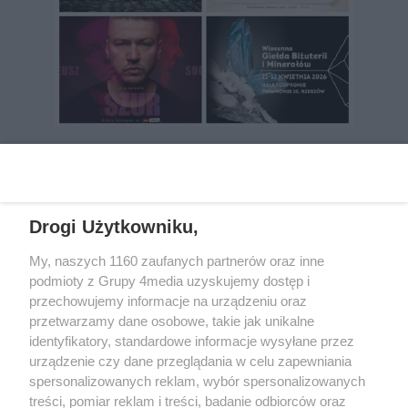
REKLAMA
Drogi Użytkowniku,
My, naszych 1160 zaufanych partnerów oraz inne
podmioty z Grupy 4media uzyskujemy dostęp i
przechowujemy informacje na urządzeniu oraz
przetwarzamy dane osobowe, takie jak unikalne
identyfikatory, standardowe informacje wysyłane przez
urządzenie czy dane przeglądania w celu zapewniania
spersonalizowanych reklam, wybór spersonalizowanych
Wydawcą
rzeszow-info.pl
jest:
treści, pomiar reklam i treści, badanie odbiorców oraz
FUNDACJA MEDIÓW NIEZALEŻNYCH LIBERTAS