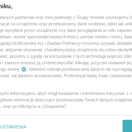
niku,
fanych partnerów oraz inne podmioty z Grupy 4media uzyskujemy d
cje na urządzeniu oraz przetwarzamy dane osobowe, takie jak unika
je wysyłane przez urządzenie czy dane przeglądania w celu zapewn
klam, wybór spersonalizowanych treści, pomiar reklam i treści, bad
18
/ 23
 zgodą Użytkownika my i Zaufani Partnerzy możemy używać dokład
az aktywnie skanować charakterystykę urządzenia do celów identyfi
ść, prosimy o zgodę na korzystanie z tych technologii poprzez klikn
Źródło: materiały prasowe
a i zawsze możesz ją zmienić/wycofać klikając przycisk ustawień pr
ogu strony
. Niektóre rodzaje przetwarzania danych nie wymagaj
iwić się takiemu przetwarzaniu. Preferencje będą miały zastosowania
szymi informacjami, abyś mógł świadomie i komfortowo korzystać z
gółowe informacje dotyczące przetwarzania Twoich danych znajdzi
s
. oraz po kliknięciu w „Ustawienia”.
USTAWIENIA