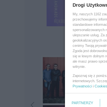
Drogi Użytkow
My, naszych 1162 zau
przechowujemy informa
standardowe informac
spersonalizowanych re
ulepszanie usług. Za
geolokalizacyjnych or
cenimy Twoją prywatno
Zgoda jest dobrowoln
się w lewym dolnym r
ale masz prawo sprzec
witrynie.
Zapoznaj się z poniż
internetowych. Szcze
Prywatności
i
Cookie
PARTNERZY