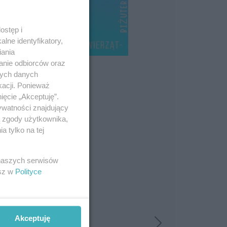
ostęp i
lne identyfikatory,
iania
anie odbiorców oraz
nych danych
kacji. Ponieważ
ięcie „Akceptuję”.
ywatności znajdujący
ą zgody użytkownika,
 tylko na tej
 naszych serwisów
esz w
Polityce
Akceptuję