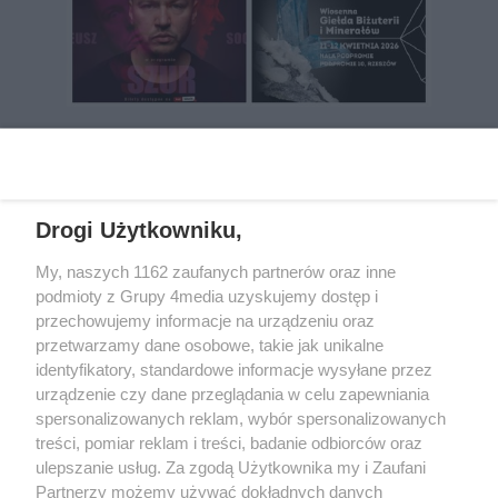
REKLAMA
Drogi Użytkowniku,
My, naszych 1162 zaufanych partnerów oraz inne
podmioty z Grupy 4media uzyskujemy dostęp i
przechowujemy informacje na urządzeniu oraz
przetwarzamy dane osobowe, takie jak unikalne
identyfikatory, standardowe informacje wysyłane przez
urządzenie czy dane przeglądania w celu zapewniania
spersonalizowanych reklam, wybór spersonalizowanych
Wydawcą
rzeszow-info.pl
jest:
treści, pomiar reklam i treści, badanie odbiorców oraz
FUNDACJA MEDIÓW NIEZALEŻNYCH LIBERTAS
ul. Kopernika 10, 35-002 Rzeszów
ulepszanie usług. Za zgodą Użytkownika my i Zaufani
Partnerzy możemy używać dokładnych danych