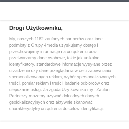
REKLAMA
Drogi Użytkowniku,
My, naszych 1162 zaufanych partnerów oraz inne
podmioty z Grupy 4media uzyskujemy dostęp i
przechowujemy informacje na urządzeniu oraz
przetwarzamy dane osobowe, takie jak unikalne
identyfikatory, standardowe informacje wysyłane przez
urządzenie czy dane przeglądania w celu zapewniania
spersonalizowanych reklam, wybór spersonalizowanych
Wydawcą
rzeszow-info.pl
jest:
treści, pomiar reklam i treści, badanie odbiorców oraz
FUNDACJA MEDIÓW NIEZALEŻNYCH LIBERTAS
ul. Kopernika 10, 35-002 Rzeszów
ulepszanie usług. Za zgodą Użytkownika my i Zaufani
Partnerzy możemy używać dokładnych danych
geolokalizacyjnych oraz aktywnie skanować
e-mail:
redakcja@rzeszow-info.pl
charakterystykę urządzenia do celów identyfikacji.
Ponieważ cenimy Twoją prywatność, prosimy o zgodę na
korzystanie z tych technologii poprzez kliknięcie
„Akceptuję”. Zgoda jest dobrowolna i zawsze możesz ją
Redakcja
Kontakt
Regulamin