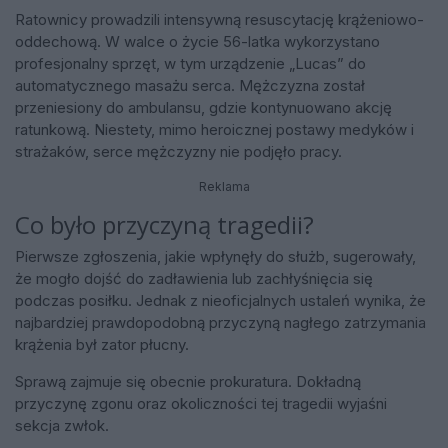
Ratownicy prowadzili intensywną resuscytację krążeniowo-
oddechową. W walce o życie 56-latka wykorzystano
profesjonalny sprzęt, w tym urządzenie „Lucas” do
automatycznego masażu serca. Mężczyzna został
przeniesiony do ambulansu, gdzie kontynuowano akcję
ratunkową. Niestety, mimo heroicznej postawy medyków i
strażaków, serce mężczyzny nie podjęło pracy.
Reklama
Co było przyczyną tragedii?
Pierwsze zgłoszenia, jakie wpłynęły do służb, sugerowały,
że mogło dojść do zadławienia lub zachłyśnięcia się
podczas posiłku. Jednak z nieoficjalnych ustaleń wynika, że
najbardziej prawdopodobną przyczyną nagłego zatrzymania
krążenia był zator płucny.
Sprawą zajmuje się obecnie prokuratura. Dokładną
przyczynę zgonu oraz okoliczności tej tragedii wyjaśni
sekcja zwłok.