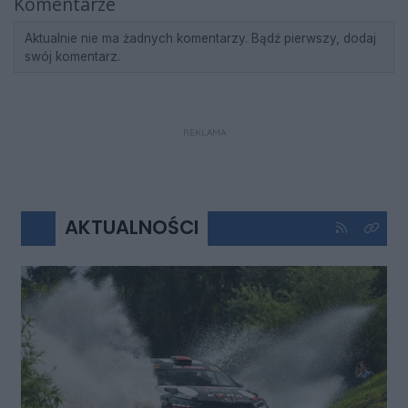
Komentarze
Aktualnie nie ma żadnych komentarzy. Bądź pierwszy, dodaj
swój komentarz.
REKLAMA
AKTUALNOŚCI
Kliknij aby 
Kliknij