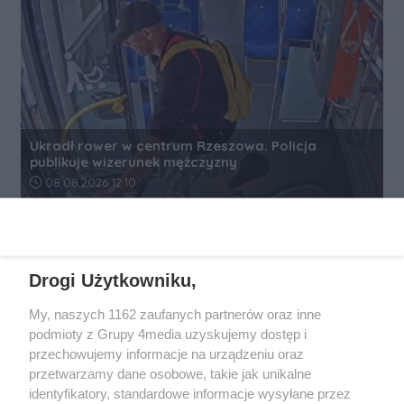
Ukradł rower w centrum Rzeszowa. Policja
publikuje wizerunek mężczyzny
Data dodania artykułu:
08.08.2026 12:10
REKLAMA
Drogi Użytkowniku,
My, naszych 1162 zaufanych partnerów oraz inne
podmioty z Grupy 4media uzyskujemy dostęp i
przechowujemy informacje na urządzeniu oraz
przetwarzamy dane osobowe, takie jak unikalne
identyfikatory, standardowe informacje wysyłane przez