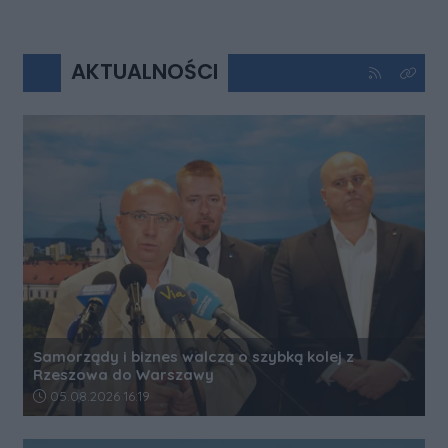
AKTUALNOŚCI
Kliknij aby 
Kliknij
Samorządy i biznes walczą o szybką kolej z
Rzeszowa do Warszawy
Data dodania artykułu:
05.08.2026 16:19