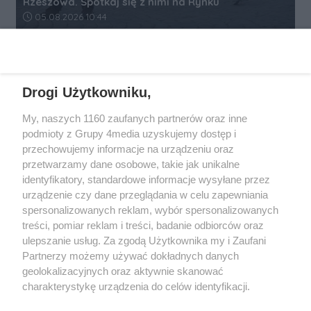
Rzeszowa. Spotkaj się z nimi na Rynku
Data dodania artykułu:
05.08.2026 10:44
REKLAMA
Drogi Użytkowniku,
My, naszych 1160 zaufanych partnerów oraz inne
podmioty z Grupy 4media uzyskujemy dostęp i
przechowujemy informacje na urządzeniu oraz
przetwarzamy dane osobowe, takie jak unikalne
identyfikatory, standardowe informacje wysyłane przez
urządzenie czy dane przeglądania w celu zapewniania
spersonalizowanych reklam, wybór spersonalizowanych
Wydawcą
rzeszow-info.pl
jest:
treści, pomiar reklam i treści, badanie odbiorców oraz
FUNDACJA MEDIÓW NIEZALEŻNYCH LIBERTAS
ul. Kopernika 10, 35-002 Rzeszów
ulepszanie usług. Za zgodą Użytkownika my i Zaufani
Partnerzy możemy używać dokładnych danych
geolokalizacyjnych oraz aktywnie skanować
e-mail:
redakcja@rzeszow-info.pl
charakterystykę urządzenia do celów identyfikacji.
Ponieważ cenimy Twoją prywatność, prosimy o zgodę na