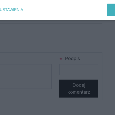
likacji mobilnej, gdzie informacje o zmianach w
USTAWIENIA
ieżąco.
Podpis
Dodaj
komentarz