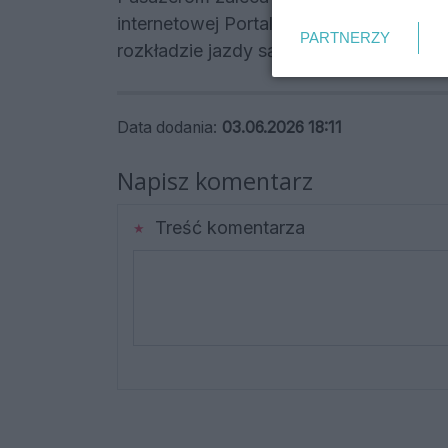
internetowej Portalu Pasażera oraz w ap
PARTNERZY
rozkładzie jazdy są aktualizowane na b
Data dodania:
03.06.2026 18:11
Napisz komentarz
Treść komentarza