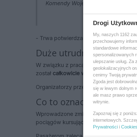
Komendy Wojewódzkiej Policji w R
Drogi Użytkow
My, naszych 1162 zau
- Trwa potwierdzanie tożsamości zmarł
przechowujemy informa
standardowe informac
Duże utrudnienia dla pa
spersonalizowanych re
ulepszanie usług. Za
W związku z pracą służb ratunkowych 
geolokalizacyjnych or
został
całkowicie wstrzymany w obie s
cenimy Twoją prywatno
Zgoda jest dobrowoln
Organizatorzy przewozów kolejowych 
się w lewym dolnym r
ale masz prawo sprzec
Co to oznacza dla podró
witrynie.
Wprowadzone zmiany dotkną nie tylko p
Zapoznaj się z poniż
internetowych. Szcze
pociągów kursujących na tej magistrali 
Prywatności
i
Cookie
Pasażerom zaleca się śledzenie bieżący