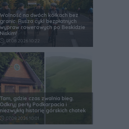
Wolność na dwóch kółkach bez
granic. Rusza cykl bezpłatnych
wypraw rowerowych po Beskidzie
Niskim!
Data dodania artykułu:
07.08.2026 10:22
Tam, gdzie czas zwalnia bieg.
Odkryj perły Podkarpacia i
niezwykłą historię górskich chatek
Data dodania artykułu:
07.08.2026 10:01