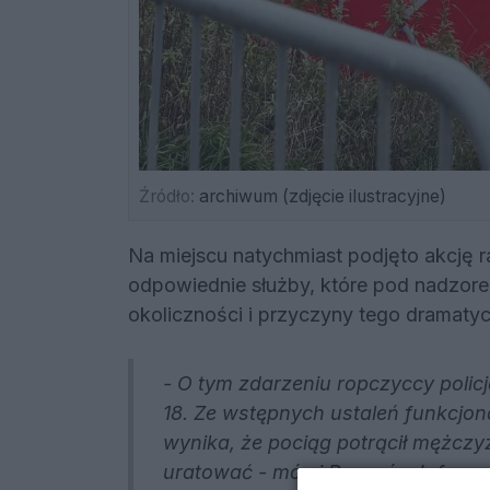
Źródło:
archiwum (zdjęcie ilustracyjne)
Na miejscu natychmiast podjęto akcję r
odpowiednie służby, które pod nadzore
okoliczności i przyczyny tego dramat
- O tym zdarzeniu ropczyccy polic
18. Ze wstępnych ustaleń funkcjon
wynika, że pociąg potrącił mężczyz
uratować - mówi Rzeszów Info na