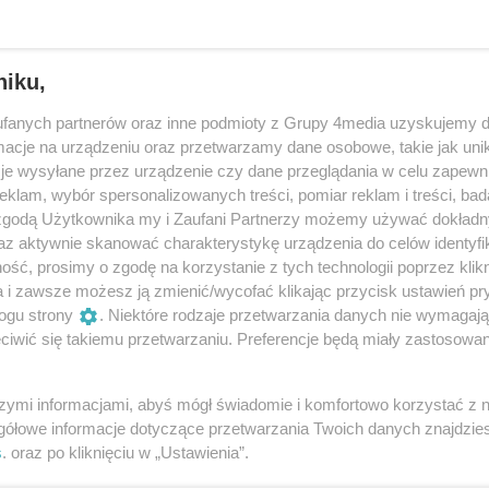
zeszowie.
Reklama
niku,
fanych partnerów oraz inne podmioty z Grupy 4media uzyskujemy d
ego - uzupełnia.
cje na urządzeniu oraz przetwarzamy dane osobowe, takie jak unika
je wysyłane przez urządzenie czy dane przeglądania w celu zapewn
sażerów
klam, wybór spersonalizowanych treści, pomiar reklam i treści, bad
 zgodą Użytkownika my i Zaufani Partnerzy możemy używać dokład
i porządkowych, ruch pociągów na tym odcinku
az aktywnie skanować charakterystykę urządzenia do celów identyfi
trony.
ść, prosimy o zgodę na korzystanie z tych technologii poprzez klikn
a i zawsze możesz ją zmienić/wycofać klikając przycisk ustawień pr
organizują autobusową komunikację zastępczą.
ogu strony
. Niektóre rodzaje przetwarzania danych nie wymagaj
iwić się takiemu przetwarzaniu. Preferencje będą miały zastosowania
żnych?
asażerów feralnego składu, ale również innych
szymi informacjami, abyś mógł świadomie i komfortowo korzystać z
gółowe informacje dotyczące przetwarzania Twoich danych znajdzi
kolejowej, co przełoży się na duże opóźnienia.
s
. oraz po kliknięciu w „Ustawienia”.
ch komunikatów na stacjach, na stronie