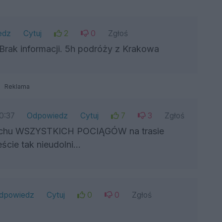
edz
Cytuj
2
0
Zgłoś
Brak informacji. 5h podróży z Krakowa
Reklama
0:37
Odpowiedz
Cytuj
7
3
Zgłoś
ruchu WSZYSTKICH POCIĄGÓW na trasie
cie tak nieudolni...
dpowiedz
Cytuj
0
0
Zgłoś