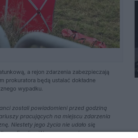
atunkową, a rejon zdarzenia zabezpieczają
m prokuratora będą ustalać dokładne
ycznego wypadku.
janci zostali powiadomieni przed godziną
ariuszy pracujących na miejscu zdarzenia
nę. Niestety jego życia nie udało się
dkom. Ewelina Wrona z zespołu prasowego