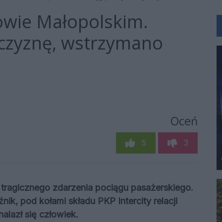
owie Małopolskim.
żczyznę, wstrzymano
Oceń
5
3
tragicznego zdarzenia pociągu pasażerskiego.
ik, pod kołami składu PKP Intercity relacji
lazł się człowiek.