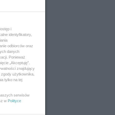
ostęp i
lne identyfikatory,
iania
anie odbiorców oraz
nych danych
kacji. Ponieważ
ięcie „Akceptuję”.
ywatności znajdujący
ą zgody użytkownika,
 tylko na tej
 naszych serwisów
esz w
Polityce