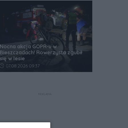
Nocna akcja GOPR-u w
Bieszczadach! Rowerzysta zgubił
się w lesie
Data dodania artykułu:
07.08.2026 09:37
REKLAMA