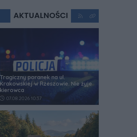
AKTUALNOŚCI
Kliknij aby przejść do kan
Kliknij aby zobaczyć 
Tragiczny poranek na ul.
Krakowskiej w Rzeszowie. Nie żyje
kierowca
Data dodania artykułu:
07.08.2026 10:37