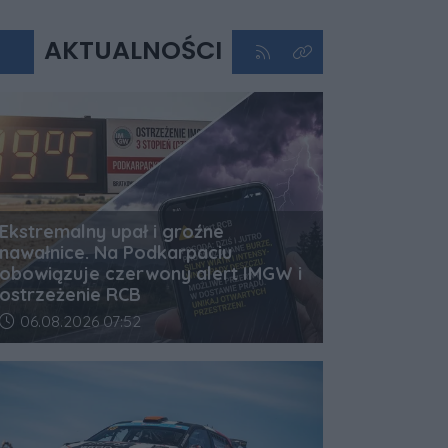
AKTUALNOŚCI
Kliknij aby przejść do kan
Kliknij aby zobaczyć 
Ekstremalny upał i groźne
nawałnice. Na Podkarpaciu
obowiązuje czerwony alert IMGW i
ostrzeżenie RCB
Data dodania artykułu:
06.08.2026 07:52