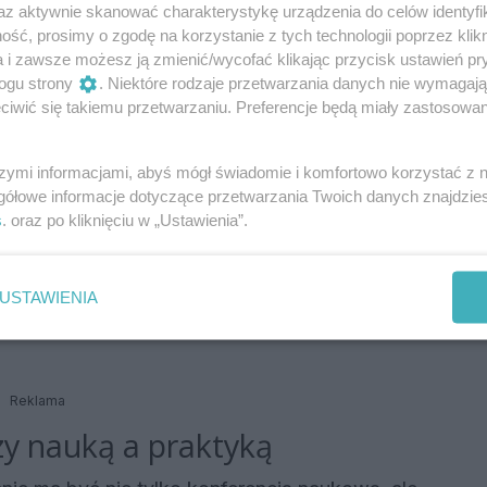
az aktywnie skanować charakterystykę urządzenia do celów identyfi
anicy.
ść, prosimy o zgodę na korzystanie z tych technologii poprzez klikn
a i zawsze możesz ją zmienić/wycofać klikając przycisk ustawień pr
ogu strony
. Niektóre rodzaje przetwarzania danych nie wymagaj
iwić się takiemu przetwarzaniu. Preferencje będą miały zastosowania
szymi informacjami, abyś mógł świadomie i komfortowo korzystać z
gółowe informacje dotyczące przetwarzania Twoich danych znajdzi
ukacji,
s
. oraz po kliknięciu w „Ustawienia”.
nych,
USTAWIENIA
,
Reklama
zy nauką a praktyką