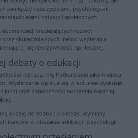
nie ma być nie tylko konferencją naukową, ale
ń pomiędzy nauczycielami, psychologami,
stawicielami instytucji społecznych.
rekomendacji wspierających rozwój
oraz skuteczniejszych metod wspierania
eniającej się rzeczywistości społecznej.
j debaty o edukacji
odkreśla rosnącą rolę Podkarpacia jako miejsca
h. Wydarzenie wpisuje się w aktualne dyskusje
 ludzi oraz konieczności tworzenia bardziej
kacji.
enną okazję do zdobycia wiedzy, wymiany
 trendów w obszarze edukacji i psychologii.
połecznym przesłaniem