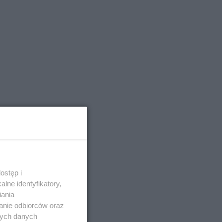
ostęp i
lne identyfikatory,
iania
anie odbiorców oraz
nych danych