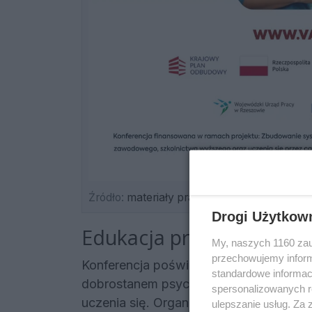
Źródło:
materiały prasowe
Drogi Użytkow
Edukacja przyszłości pod
My, naszych 1160 zau
przechowujemy informa
Konferencja poświęcona będzie zagadn
standardowe informac
dobrostanem psychicznym uczniów ora
spersonalizowanych re
uczenia się. Organizatorzy zapowiadaj
ulepszanie usług. Za