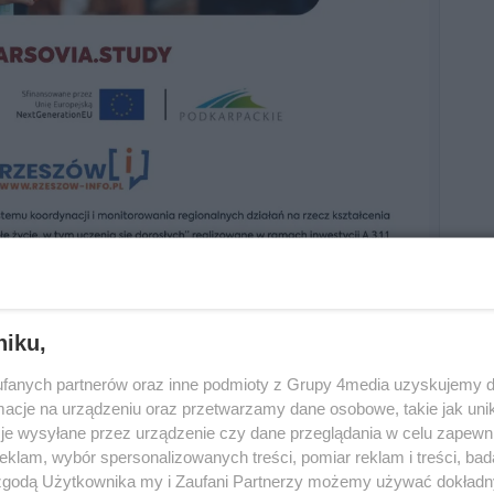
niku,
 lupą specjalistów
fanych partnerów oraz inne podmioty z Grupy 4media uzyskujemy d
cje na urządzeniu oraz przetwarzamy dane osobowe, takie jak unika
ieniom związanym z psychologią edukacyjną,
je wysyłane przez urządzenie czy dane przeglądania w celu zapewn
z nowoczesnymi metodami wspierania procesu
klam, wybór spersonalizowanych treści, pomiar reklam i treści, bad
ą wystąpienia ekspertów reprezentujących
 zgodą Użytkownika my i Zaufani Partnerzy możemy używać dokład