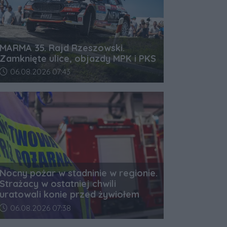
MARMA 35. Rajd Rzeszowski.
Zamknięte ulice, objazdy MPK i PKS
Data dodania artykułu:
06.08.2026 07:43
Nocny pożar w stadninie w regionie.
Strażacy w ostatniej chwili
uratowali konie przed żywiołem
Data dodania artykułu:
06.08.2026 07:38