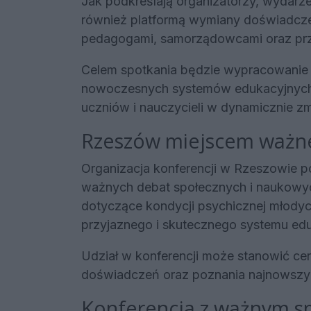
Jak podkreślają organizatorzy, wydarze
również platformą wymiany doświadcze
pedagogami, samorządowcami oraz przed
Celem spotkania będzie wypracowanie 
nowoczesnych systemów edukacyjnych 
uczniów i nauczycieli w dynamicznie zmi
Rzeszów miejscem ważne
Organizacja konferencji w Rzeszowie p
ważnych debat społecznych i naukowyc
dotyczące kondycji psychicznej młodych
przyjaznego i skutecznego systemu edu
Udział w konferencji może stanowić c
doświadczeń oraz poznania najnowszych
Konferencja z ważnym s