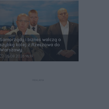
Samorządy i biznes walczą o
szybką kolej z Rzeszowa do
Warszawy
Data dodania artykułu:
05.08.2026 16:19
REKLAMA