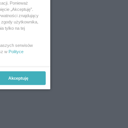
kacji. Ponieważ
ięcie „Akceptuję”.
ywatności znajdujący
ą zgody użytkownika,
 tylko na tej
 naszych serwisów
esz w
Polityce
Akceptuję