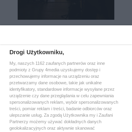
REKLAMA
Drogi Użytkowniku,
My, naszych 1162 zaufanych partnerów oraz inne
podmioty z Grupy 4media uzyskujemy dostęp i
przechowujemy informacje na urządzeniu oraz
przetwarzamy dane osobowe, takie jak unikalne
identyfikatory, standardowe informacje wysyłane przez
urządzenie czy dane przeglądania w celu zapewniania
spersonalizowanych reklam, wybór spersonalizowanych
Wydawcą
rzeszow-info.pl
jest:
treści, pomiar reklam i treści, badanie odbiorców oraz
FUNDACJA MEDIÓW NIEZALEŻNYCH LIBERTAS
ul. Kopernika 10, 35-002 Rzeszów
ulepszanie usług. Za zgodą Użytkownika my i Zaufani
Partnerzy możemy używać dokładnych danych
geolokalizacyjnych oraz aktywnie skanować
e-mail:
redakcja@rzeszow-info.pl