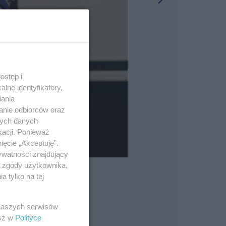
ostęp i
lne identyfikatory,
iania
anie odbiorców oraz
nych danych
kacji. Ponieważ
ięcie „Akceptuję”.
ywatności znajdujący
ą zgody użytkownika,
 tylko na tej
 naszych serwisów
esz w
Polityce