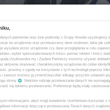
niku,
fanych partnerów oraz inne podmioty z Grupy 4media uzyskujemy d
cje na urządzeniu oraz przetwarzamy dane osobowe, takie jak unika
je wysyłane przez urządzenie czy dane przeglądania w celu zapewn
klam, wybór spersonalizowanych treści, pomiar reklam i treści, bad
 zgodą Użytkownika my i Zaufani Partnerzy możemy używać dokład
az aktywnie skanować charakterystykę urządzenia do celów identyfi
ść, prosimy o zgodę na korzystanie z tych technologii poprzez klikn
a i zawsze możesz ją zmienić/wycofać klikając przycisk ustawień pr
ogu strony
. Niektóre rodzaje przetwarzania danych nie wymagaj
7
/ 32
iwić się takiemu przetwarzaniu. Preferencje będą miały zastosowania
szymi informacjami, abyś mógł świadomie i komfortowo korzystać z
gółowe informacje dotyczące przetwarzania Twoich danych znajdzi