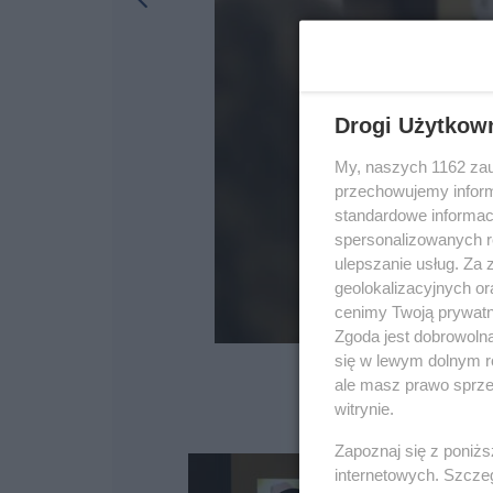
Drogi Użytkow
My, naszych 1162 zau
przechowujemy informa
standardowe informac
spersonalizowanych re
ulepszanie usług. Za
geolokalizacyjnych or
cenimy Twoją prywatno
Zgoda jest dobrowoln
się w lewym dolnym r
ale masz prawo sprzec
witrynie.
Zapoznaj się z poniż
internetowych. Szcze