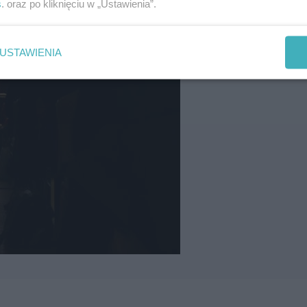
s
. oraz po kliknięciu w „Ustawienia”.
USTAWIENIA