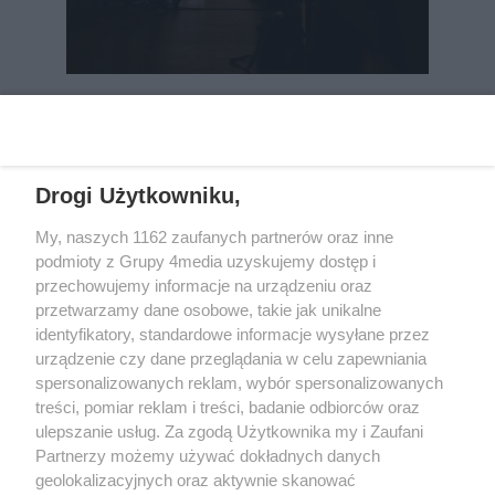
REKLAMA
Drogi Użytkowniku,
My, naszych 1162 zaufanych partnerów oraz inne
podmioty z Grupy 4media uzyskujemy dostęp i
przechowujemy informacje na urządzeniu oraz
przetwarzamy dane osobowe, takie jak unikalne
identyfikatory, standardowe informacje wysyłane przez
urządzenie czy dane przeglądania w celu zapewniania
spersonalizowanych reklam, wybór spersonalizowanych
Wydawcą
rzeszow-info.pl
jest:
treści, pomiar reklam i treści, badanie odbiorców oraz
FUNDACJA MEDIÓW NIEZALEŻNYCH LIBERTAS
ul. Kopernika 10, 35-002 Rzeszów
ulepszanie usług. Za zgodą Użytkownika my i Zaufani
Partnerzy możemy używać dokładnych danych
geolokalizacyjnych oraz aktywnie skanować
e-mail:
redakcja@rzeszow-info.pl