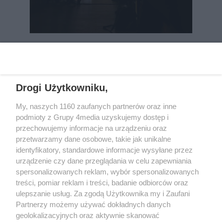
REKLAMA
Drogi Użytkowniku,
My, naszych 1160 zaufanych partnerów oraz inne
podmioty z Grupy 4media uzyskujemy dostęp i
przechowujemy informacje na urządzeniu oraz
przetwarzamy dane osobowe, takie jak unikalne
identyfikatory, standardowe informacje wysyłane przez
urządzenie czy dane przeglądania w celu zapewniania
spersonalizowanych reklam, wybór spersonalizowanych
Wydawcą
rzeszow-info.pl
jest:
treści, pomiar reklam i treści, badanie odbiorców oraz
FUNDACJA MEDIÓW NIEZALEŻNYCH LIBERTAS
ul. Kopernika 10, 35-002 Rzeszów
ulepszanie usług. Za zgodą Użytkownika my i Zaufani
Partnerzy możemy używać dokładnych danych
geolokalizacyjnych oraz aktywnie skanować
e-mail:
redakcja@rzeszow-info.pl