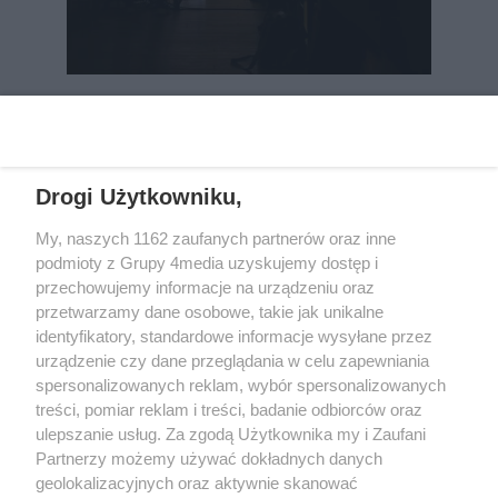
REKLAMA
Drogi Użytkowniku,
My, naszych 1162 zaufanych partnerów oraz inne
podmioty z Grupy 4media uzyskujemy dostęp i
przechowujemy informacje na urządzeniu oraz
przetwarzamy dane osobowe, takie jak unikalne
identyfikatory, standardowe informacje wysyłane przez
urządzenie czy dane przeglądania w celu zapewniania
spersonalizowanych reklam, wybór spersonalizowanych
Wydawcą
rzeszow-info.pl
jest:
treści, pomiar reklam i treści, badanie odbiorców oraz
FUNDACJA MEDIÓW NIEZALEŻNYCH LIBERTAS
ul. Kopernika 10, 35-002 Rzeszów
ulepszanie usług. Za zgodą Użytkownika my i Zaufani
Partnerzy możemy używać dokładnych danych
geolokalizacyjnych oraz aktywnie skanować
e-mail:
redakcja@rzeszow-info.pl