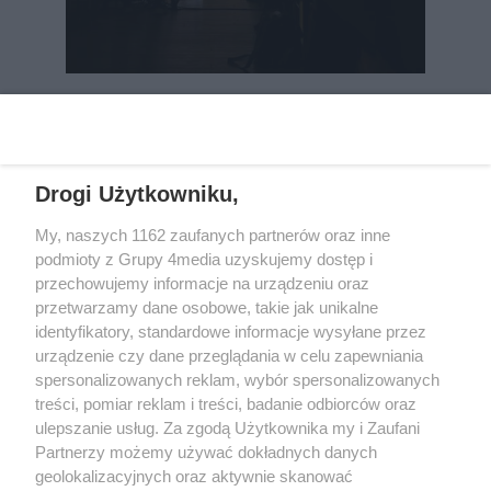
REKLAMA
Drogi Użytkowniku,
My, naszych 1162 zaufanych partnerów oraz inne
podmioty z Grupy 4media uzyskujemy dostęp i
przechowujemy informacje na urządzeniu oraz
przetwarzamy dane osobowe, takie jak unikalne
identyfikatory, standardowe informacje wysyłane przez
urządzenie czy dane przeglądania w celu zapewniania
spersonalizowanych reklam, wybór spersonalizowanych
Wydawcą
rzeszow-info.pl
jest:
treści, pomiar reklam i treści, badanie odbiorców oraz
FUNDACJA MEDIÓW NIEZALEŻNYCH LIBERTAS
ul. Kopernika 10, 35-002 Rzeszów
ulepszanie usług. Za zgodą Użytkownika my i Zaufani
Partnerzy możemy używać dokładnych danych
geolokalizacyjnych oraz aktywnie skanować
e-mail:
redakcja@rzeszow-info.pl