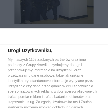
REKLAMA
Drogi Użytkowniku,
My, naszych 1162 zaufanych partnerów oraz inne
podmioty z Grupy 4media uzyskujemy dostęp i
przechowujemy informacje na urządzeniu oraz
przetwarzamy dane osobowe, takie jak unikalne
identyfikatory, standardowe informacje wysyłane przez
urządzenie czy dane przeglądania w celu zapewniania
spersonalizowanych reklam, wybór spersonalizowanych
Wydawcą
rzeszow-info.pl
jest:
treści, pomiar reklam i treści, badanie odbiorców oraz
FUNDACJA MEDIÓW NIEZALEŻNYCH LIBERTAS
ul. Kopernika 10, 35-002 Rzeszów
ulepszanie usług. Za zgodą Użytkownika my i Zaufani
Partnerzy możemy używać dokładnych danych