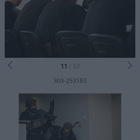
11
/ 53
303-253183