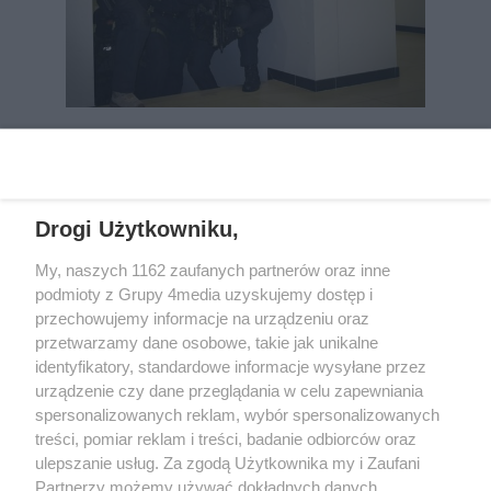
REKLAMA
Drogi Użytkowniku,
My, naszych 1162 zaufanych partnerów oraz inne
podmioty z Grupy 4media uzyskujemy dostęp i
przechowujemy informacje na urządzeniu oraz
przetwarzamy dane osobowe, takie jak unikalne
identyfikatory, standardowe informacje wysyłane przez
urządzenie czy dane przeglądania w celu zapewniania
spersonalizowanych reklam, wybór spersonalizowanych
Wydawcą
rzeszow-info.pl
jest:
treści, pomiar reklam i treści, badanie odbiorców oraz
FUNDACJA MEDIÓW NIEZALEŻNYCH LIBERTAS
ul. Kopernika 10, 35-002 Rzeszów
ulepszanie usług. Za zgodą Użytkownika my i Zaufani
Partnerzy możemy używać dokładnych danych