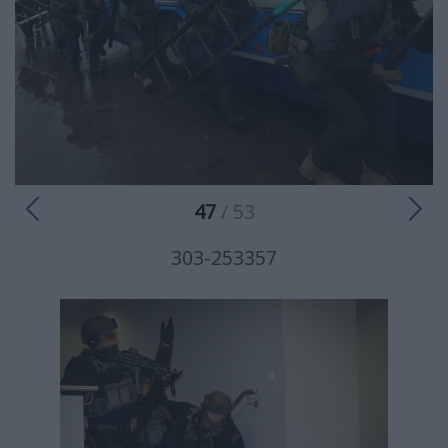
47
/ 53
303-253357