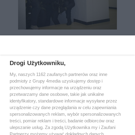
REKLAMA
Drogi Użytkowniku,
My, naszych 1162 zaufanych partnerów oraz inne
podmioty z Grupy 4media uzyskujemy dostęp i
przechowujemy informacje na urządzeniu oraz
przetwarzamy dane osobowe, takie jak unikalne
identyfikatory, standardowe informacje wysyłane przez
urządzenie czy dane przeglądania w celu zapewniania
spersonalizowanych reklam, wybór spersonalizowanych
Wydawcą
rzeszow-info.pl
jest:
treści, pomiar reklam i treści, badanie odbiorców oraz
FUNDACJA MEDIÓW NIEZALEŻNYCH LIBERTAS
ul. Kopernika 10, 35-002 Rzeszów
ulepszanie usług. Za zgodą Użytkownika my i Zaufani
Partnerzy możemy używać dokładnych danych