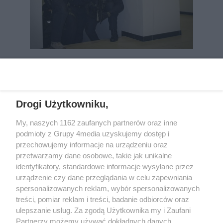
REKLAMA
Drogi Użytkowniku,
My, naszych 1162 zaufanych partnerów oraz inne
podmioty z Grupy 4media uzyskujemy dostęp i
przechowujemy informacje na urządzeniu oraz
przetwarzamy dane osobowe, takie jak unikalne
identyfikatory, standardowe informacje wysyłane przez
urządzenie czy dane przeglądania w celu zapewniania
spersonalizowanych reklam, wybór spersonalizowanych
Wydawcą
rzeszow-info.pl
jest:
treści, pomiar reklam i treści, badanie odbiorców oraz
FUNDACJA MEDIÓW NIEZALEŻNYCH LIBERTAS
ul. Kopernika 10, 35-002 Rzeszów
ulepszanie usług. Za zgodą Użytkownika my i Zaufani
Partnerzy możemy używać dokładnych danych