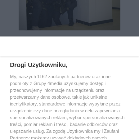
REKLAMA
Drogi Użytkowniku,
My, naszych 1162 zaufanych partnerów oraz inne
podmioty z Grupy 4media uzyskujemy dostęp i
przechowujemy informacje na urządzeniu oraz
przetwarzamy dane osobowe, takie jak unikalne
identyfikatory, standardowe informacje wysyłane przez
urządzenie czy dane przeglądania w celu zapewniania
spersonalizowanych reklam, wybór spersonalizowanych
Wydawcą
rzeszow-info.pl
jest:
treści, pomiar reklam i treści, badanie odbiorców oraz
FUNDACJA MEDIÓW NIEZALEŻNYCH LIBERTAS
ul. Kopernika 10, 35-002 Rzeszów
ulepszanie usług. Za zgodą Użytkownika my i Zaufani
Partnerzy możemy używać dokładnych danych