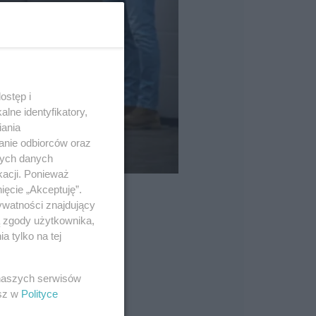
ostęp i
lne identyfikatory,
iania
anie odbiorców oraz
nych danych
kacji. Ponieważ
ięcie „Akceptuję”.
ywatności znajdujący
ą zgody użytkownika,
 tylko na tej
 naszych serwisów
esz w
Polityce