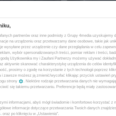
niku,
fanych partnerów oraz inne podmioty z Grupy 4media uzyskujemy d
cje na urządzeniu oraz przetwarzamy dane osobowe, takie jak unika
je wysyłane przez urządzenie czy dane przeglądania w celu zapewn
klam, wybór spersonalizowanych treści, pomiar reklam i treści, bad
 zgodą Użytkownika my i Zaufani Partnerzy możemy używać dokład
az aktywnie skanować charakterystykę urządzenia do celów identyfi
ść, prosimy o zgodę na korzystanie z tych technologii poprzez klikn
27
/ 53
a i zawsze możesz ją zmienić/wycofać klikając przycisk ustawień pr
ogu strony
. Niektóre rodzaje przetwarzania danych nie wymagaj
303-253200
iwić się takiemu przetwarzaniu. Preferencje będą miały zastosowania
szymi informacjami, abyś mógł świadomie i komfortowo korzystać z
gółowe informacje dotyczące przetwarzania Twoich danych znajdzi
s
. oraz po kliknięciu w „Ustawienia”.