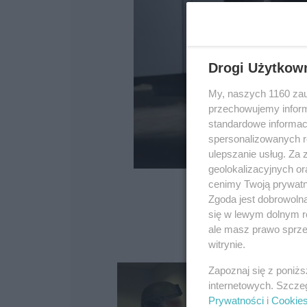
Drogi Użytkow
My, naszych 1160 zau
przechowujemy informa
standardowe informac
spersonalizowanych re
ulepszanie usług. Za
geolokalizacyjnych or
cenimy Twoją prywatno
Zgoda jest dobrowoln
się w lewym dolnym r
ale masz prawo sprzec
witrynie.
Zapoznaj się z poniż
internetowych. Szcze
Prywatności
i
Cookie