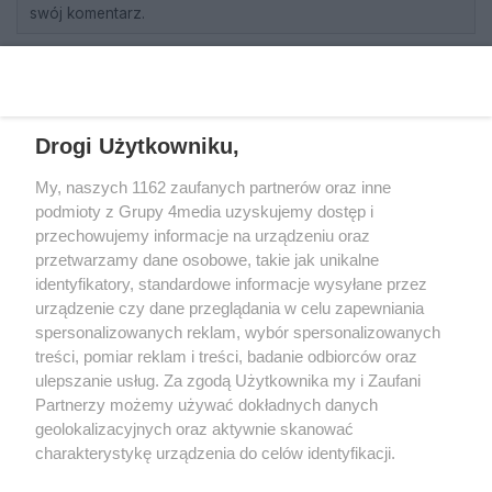
swój komentarz.
REKLAMA
Drogi Użytkowniku,
My, naszych 1162 zaufanych partnerów oraz inne
podmioty z Grupy 4media uzyskujemy dostęp i
przechowujemy informacje na urządzeniu oraz
przetwarzamy dane osobowe, takie jak unikalne
identyfikatory, standardowe informacje wysyłane przez
urządzenie czy dane przeglądania w celu zapewniania
spersonalizowanych reklam, wybór spersonalizowanych
Wydawcą
rzeszow-info.pl
jest:
treści, pomiar reklam i treści, badanie odbiorców oraz
FUNDACJA MEDIÓW NIEZALEŻNYCH LIBERTAS
ul. Kopernika 10, 35-002 Rzeszów
ulepszanie usług. Za zgodą Użytkownika my i Zaufani
Partnerzy możemy używać dokładnych danych
geolokalizacyjnych oraz aktywnie skanować
e-mail:
redakcja@rzeszow-info.pl
charakterystykę urządzenia do celów identyfikacji.
Ponieważ cenimy Twoją prywatność, prosimy o zgodę na