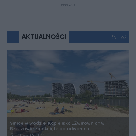
REKLAMA
AKTUALNOŚCI
Kliknij aby 
Kliknij
Sinice w wodzie. Kąpielisko „Żwirownia” w
Rzeszowie zamknięte do odwołania
Data dodania artykułu:
10.08.2026 14:30