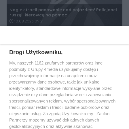
Nagle stracił panowanie nad pojazdem! Policjanci
ruszyli kierowcy na pomoc
Data dodania artykułu:
10.08.2026 09:21
REKLAMA
Drogi Użytkowniku,
My, naszych 1162 zaufanych partnerów oraz inne
podmioty z Grupy 4media uzyskujemy dostęp i
przechowujemy informacje na urządzeniu oraz
przetwarzamy dane osobowe, takie jak unikalne
identyfikatory, standardowe informacje wysyłane przez
urządzenie czy dane przeglądania w celu zapewniania
spersonalizowanych reklam, wybór spersonalizowanych
Wydawcą
rzeszow-info.pl
jest:
treści, pomiar reklam i treści, badanie odbiorców oraz
FUNDACJA MEDIÓW NIEZALEŻNYCH LIBERTAS
ul. Kopernika 10, 35-002 Rzeszów
ulepszanie usług. Za zgodą Użytkownika my i Zaufani
Partnerzy możemy używać dokładnych danych
geolokalizacyjnych oraz aktywnie skanować
e-mail:
redakcja@rzeszow-info.pl