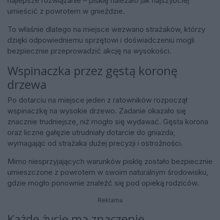
najlepsze rozwiązanie – pisklę należało jak najszybciej
umieścić z powrotem w gnieździe.
To właśnie dlatego na miejsce wezwano strażaków, którzy
dzięki odpowiedniemu sprzętowi i doświadczeniu mogli
bezpiecznie przeprowadzić akcję na wysokości.
Wspinaczka przez gęstą koronę
drzewa
Po dotarciu na miejsce jeden z ratowników rozpoczął
wspinaczkę na wysokie drzewo. Zadanie okazało się
znacznie trudniejsze, niż mogło się wydawać. Gęsta korona
oraz liczne gałęzie utrudniały dotarcie do gniazda,
wymagając od strażaka dużej precyzji i ostrożności.
Mimo niesprzyjających warunków pisklę zostało bezpiecznie
umieszczone z powrotem w swoim naturalnym środowisku,
gdzie mogło ponownie znaleźć się pod opieką rodziców.
Reklama
Każde życie ma znaczenie