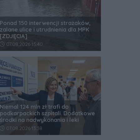
Ponad 150 interwencji strażaków,
zalane ulice i utrudnienia dla MPK
[ZDJĘCIA]
Data dodania artykułu:
07.08.2026 15:40
Niemal 124 mln zł trafi do
podkarpackich szpitali. Dodatkowe
środki na nadwykonania i leki
Data dodania artykułu:
07.08.2026 13:38