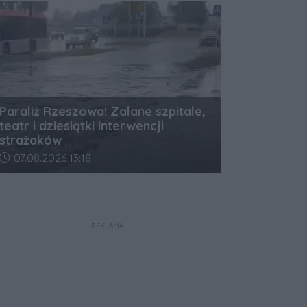
Paraliż Rzeszowa! Zalane szpitale,
teatr i dziesiątki interwencji
strażaków
Data dodania artykułu:
07.08.2026 13:18
REKLAMA