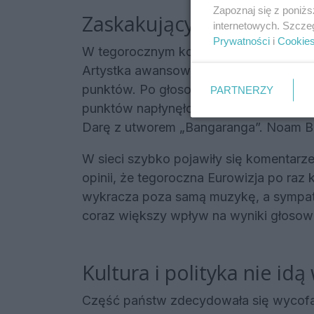
Zapoznaj się z poniż
Zaskakujący finał Eurowiz
internetowych. Szcze
Prywatności
i
Cookie
W tegorocznym konkursie Polskę reprez
Artystka awansowała do finału i ostatec
punktów. Po głosowaniu jurorów Polska 
PARTNERZY
punktów napłynęło od telewidzów. Kon
Darę z utworem „Bangaranga”. Noam Bett
W sieci szybko pojawiły się komentar
opinii, że tegoroczna Eurowizja po raz
wykracza poza samą muzykę, a sympati
coraz większy wpływ na wyniki głosow
Kultura i polityka nie idą
Część państw zdecydowała się wycofać