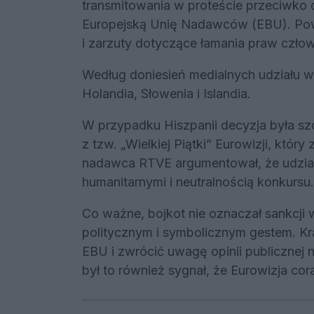
transmitowania w proteście przeciwko d
Europejską Unię Nadawców (EBU). Pow
i zarzuty dotyczące łamania praw człow
Według doniesień medialnych udziału w 
Holandia, Słowenia i Islandia.
W przypadku Hiszpanii decyzja była szc
z tzw. „Wielkiej Piątki” Eurowizji, któr
nadawca RTVE argumentował, że udział 
humanitarnymi i neutralnością konkursu.
Co ważne, bojkot nie oznaczał sankcji
politycznym i symbolicznym gestem. Kr
EBU i zwrócić uwagę opinii publicznej 
był to również sygnał, że Eurowizja cora