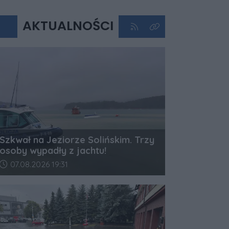
AKTUALNOŚCI
Kliknij aby przejść do kan
Kliknij aby zobaczyć 
Szkwał na Jeziorze Solińskim. Trzy
osoby wypadły z jachtu!
Data dodania artykułu:
07.08.2026 19:31