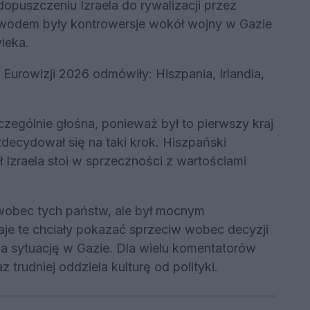
opuszczeniu Izraela do rywalizacji przez
odem były kontrowersje wokół wojny w Gazie
ieka.
Eurowizji 2026 odmówiły: Hiszpania, Irlandia,
zególnie głośna, ponieważ był to pierwszy kraj
y zdecydował się na taki krok. Hiszpański
Izraela stoi w sprzeczności z wartościami
 wobec tych państw, ale był mocnym
aje te chciały pokazać sprzeciw wobec decyzji
na sytuację w Gazie. Dla wielu komentatorów
z trudniej oddziela kulturę od polityki.