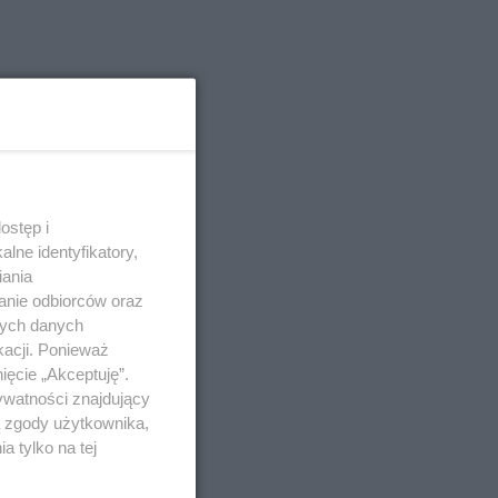
ostęp i
lne identyfikatory,
iania
anie odbiorców oraz
nych danych
kacji. Ponieważ
ięcie „Akceptuję”.
ywatności znajdujący
ą zgody użytkownika,
 tylko na tej