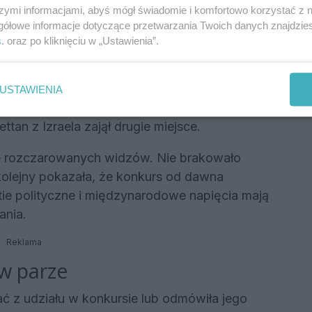
szymi informacjami, abyś mógł świadomie i komfortowo korzystać z
ji?
gółowe informacje dotyczące przetwarzania Twoich danych znajdzi
s
. oraz po kliknięciu w „Ustawienia”.
entowała Alicja Szemplińska z utworem „Pray”.
znie zajęła 12. miejsce, zdobywając 150
była nawet na 7. pozycji, jednak znacznie mniej
USTAWIENIA
kurs wygrała Bułgaria reprezentowana przez
an z Izraela zajął drugie miejsce.
ze rozczarowanych widzów. Nie brakowało
 kolejny pokazała, że konkurs od dawna
e polityczne i międzynarodowe napięcia mają
ania.
Reklama
 w parze
 z udziału w konkursie lub odmówiła jego