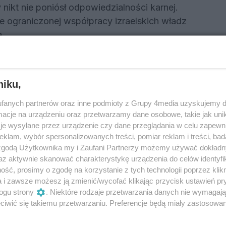
nikt nie poniósł odpowiedzialności karnej.
e ograniczonej współpracy izraelskich władz
a.
niku,
ć 12 punktów właśnie
fanych partnerów oraz inne podmioty z Grupy 4media uzyskujemy d
cje na urządzeniu oraz przetwarzamy dane osobowe, takie jak unika
je wysyłane przez urządzenie czy dane przeglądania w celu zapewn
nościowych. Wielu internautów podkreśla, że
klam, wybór spersonalizowanych treści, pomiar reklam i treści, bad
na jako wyjątkowo niezręczna w kontekście
 zgodą Użytkownika my i Zaufani Partnerzy możemy używać dokład
az aktywnie skanować charakterystykę urządzenia do celów identyfi
ść, prosimy o zgodę na korzystanie z tych technologii poprzez klikn
Ukrainy. Zarówno ukraińskie jury, jak i
a i zawsze możesz ją zmienić/wycofać klikając przycisk ustawień pr
go punktu. Dla części polskich internautów był
ogu strony
. Niektóre rodzaje przetwarzania danych nie wymagaj
iwić się takiemu przetwarzaniu. Preferencje będą miały zastosowania
iego wsparcia, jakiego Polska udziela Ukrainie