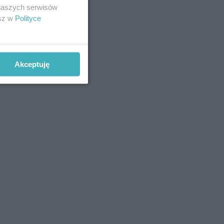
 naszych serwisów
esz w
Polityce
Akceptuję