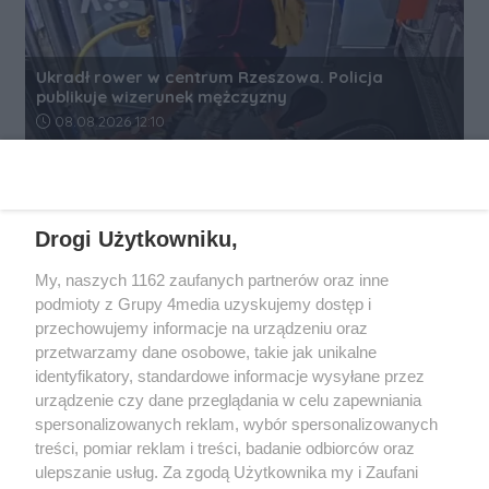
Ukradł rower w centrum Rzeszowa. Policja
publikuje wizerunek mężczyzny
Data dodania artykułu:
08.08.2026 12:10
REKLAMA
Drogi Użytkowniku,
My, naszych 1162 zaufanych partnerów oraz inne
podmioty z Grupy 4media uzyskujemy dostęp i
przechowujemy informacje na urządzeniu oraz
przetwarzamy dane osobowe, takie jak unikalne
identyfikatory, standardowe informacje wysyłane przez
urządzenie czy dane przeglądania w celu zapewniania
spersonalizowanych reklam, wybór spersonalizowanych
Wydawcą
rzeszow-info.pl
jest:
treści, pomiar reklam i treści, badanie odbiorców oraz
FUNDACJA MEDIÓW NIEZALEŻNYCH LIBERTAS
ul. Kopernika 10, 35-002 Rzeszów
ulepszanie usług. Za zgodą Użytkownika my i Zaufani