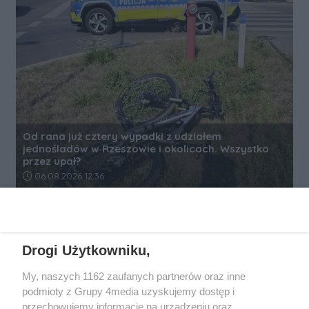
Od rana już cztery wypadki z udziałem
jednośladów w Rzeszowie i okolicach. Wszystko
przez upał?
Data dodania artykułu:
06.08.2026 12:36
REKLAMA
Drogi Użytkowniku,
My, naszych 1162 zaufanych partnerów oraz inne
podmioty z Grupy 4media uzyskujemy dostęp i
przechowujemy informacje na urządzeniu oraz