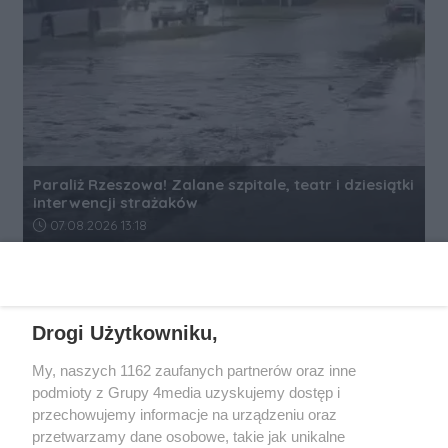
Paraliż Rzeszowa! Zalane szpitale, teatr i dziesiątki
interwencji strażaków
Data dodania artykułu:
07.08.2026 13:18
REKLAMA
Drogi Użytkowniku,
My, naszych 1162 zaufanych partnerów oraz inne
podmioty z Grupy 4media uzyskujemy dostęp i
przechowujemy informacje na urządzeniu oraz
przetwarzamy dane osobowe, takie jak unikalne