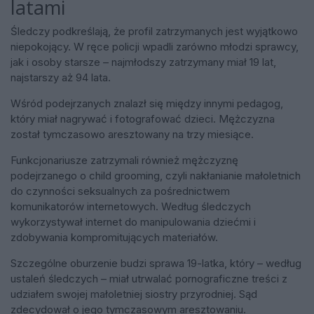
latami
Śledczy podkreślają, że profil zatrzymanych jest wyjątkowo
niepokojący. W ręce policji wpadli zarówno młodzi sprawcy,
jak i osoby starsze – najmłodszy zatrzymany miał 19 lat,
najstarszy aż 94 lata.
Wśród podejrzanych znalazł się między innymi pedagog,
który miał nagrywać i fotografować dzieci. Mężczyzna
został tymczasowo aresztowany na trzy miesiące.
Funkcjonariusze zatrzymali również mężczyznę
podejrzanego o child grooming, czyli nakłanianie małoletnich
do czynności seksualnych za pośrednictwem
komunikatorów internetowych. Według śledczych
wykorzystywał internet do manipulowania dziećmi i
zdobywania kompromitujących materiałów.
Szczególne oburzenie budzi sprawa 19-latka, który – według
ustaleń śledczych – miał utrwalać pornograficzne treści z
udziałem swojej małoletniej siostry przyrodniej. Sąd
zdecydował o jego tymczasowym aresztowaniu.