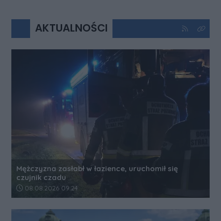
AKTUALNOŚCI
Kliknij aby 
Kliknij
Mężczyzna zasłabł w łazience, uruchomił się
czujnik czadu
Data dodania artykułu:
08.08.2026 09:24