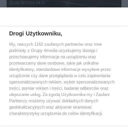
Data dodania artykułu:
08.08.2026 08:01
REKLAMA
Drogi Użytkowniku,
My, naszych 1162 zaufanych partnerów oraz inne
podmioty z Grupy 4media uzyskujemy dostęp i
przechowujemy informacje na urządzeniu oraz
przetwarzamy dane osobowe, takie jak unikalne
identyfikatory, standardowe informacje wysyłane przez
urządzenie czy dane przeglądania w celu zapewniania
spersonalizowanych reklam, wybór spersonalizowanych
Wydawcą
rzeszow-info.pl
jest:
treści, pomiar reklam i treści, badanie odbiorców oraz
FUNDACJA MEDIÓW NIEZALEŻNYCH LIBERTAS
ul. Kopernika 10, 35-002 Rzeszów
ulepszanie usług. Za zgodą Użytkownika my i Zaufani
Partnerzy możemy używać dokładnych danych
geolokalizacyjnych oraz aktywnie skanować
e-mail:
redakcja@rzeszow-info.pl
charakterystykę urządzenia do celów identyfikacji.
Ponieważ cenimy Twoją prywatność, prosimy o zgodę na
korzystanie z tych technologii poprzez kliknięcie